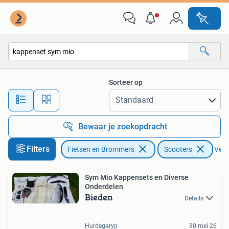
Brommeronderdelen | Scooters
Sorteer op
Alle afstanden…
Bewaar je zoekopdracht
Filters
Fietsen en Brommers
Scooters
Verwi
Sym Mio Kappensets en Diverse
Onderdelen
Bieden
Details
Hurdegaryp
30 mei 26