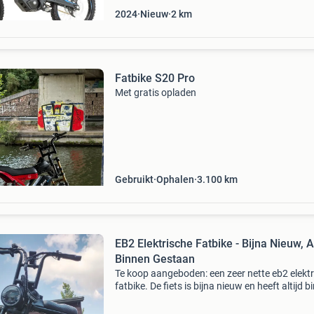
2024
Nieuw
2
km
Fatbike S20 Pro
Met gratis opladen
Gebruikt
Ophalen
3.100
km
EB2 Elektrische Fatbike - Bijna Nieuw, Al
Binnen Gestaan
Te koop aangeboden: een zeer nette eb2 elekt
fatbike. De fiets is bijna nieuw en heeft altijd 
gestaan, waardoor hij in topconditie verkeert. 
rijdt heerlijk en haalt een snelheid van 2