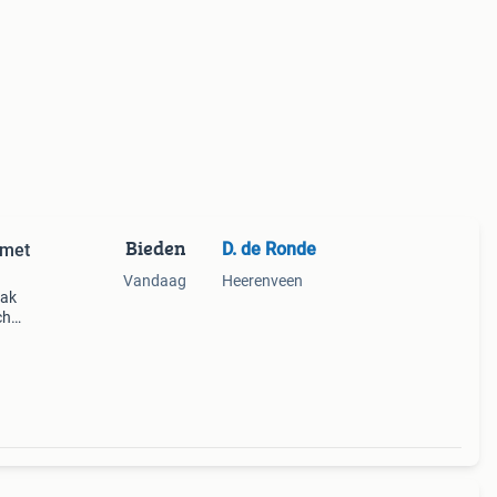
Bieden
D. de Ronde
 met
Vandaag
Heerenveen
bak
ch
et
gensc