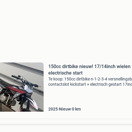
150cc dirtbike nieuw! 17/14inch wielen
electrische start
Te koop: 150cc dirtbike n-1-2-3-4 versnellings
contactslot kickstart + electrisch gestart 17in
voorwiel 14inch achterwiel serieuze dirtbike m
mooie afwerking, leuk vermogen en fijne rij ei
2025
Nieuw
0
km