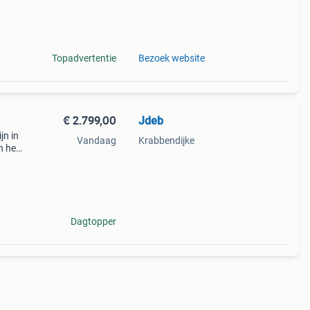
r!
Topadvertentie
Bezoek website
€ 2.799,00
Jdeb
jn in
Vandaag
Krabbendijke
n het
b zelf
Dagtopper