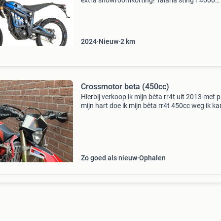
extra showroomkorting! Talaria sting r 4000
elektrische brommer 2024 – nu direct leverbaa
Brommerrijbewijs (l1e) toegelaten voor de
openbareweg vanaf
2024
Nieuw
2
km
Crossmotor beta (450cc)
Hierbij verkoop ik mijn bèta rr4t uit 2013 met pi
mijn hart doe ik mijn bèta rr4t 450cc weg ik ka
geld beter ergens anders voor gebruiken en he
ook een harley staan op de motor staat o
Zo goed als nieuw
Ophalen