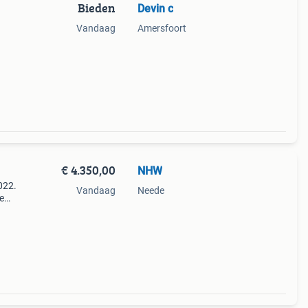
Bieden
Devin c
Vandaag
Amersfoort
€ 4.350,00
NHW
022.
Vandaag
Neede
e
euwe