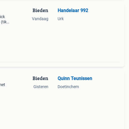
Bieden
Handelaar 992
ick
Vandaag
Urk
(tikt
aan…
Bieden
Quinn Teunissen
 met
Gisteren
Doetinchem