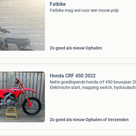
Fatbike
Fatbike mag wel voor een mooie prijs
Zo goed als nieuw
Ophalen
Honda CRF 450 2022
Nette goedlopende honda crf 450 bouwjaar 2
Elektrische start, mapping switch, hydraulisch
koppeling. 74 Uur gelopen. Twin air filter rekje
verder volledig origineel ! Net voorzien van ni
olie
Zo goed als nieuw
Ophalen of Verzenden