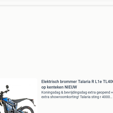
Elektrisch brommer Talaria R L1e TL4
op kenteken NIEUW
Koningsdag & bevrijdingsdag extra geopend +
extra showroomkorting! Talaria sting r 4000
elektrische brommer 2024 – nu direct leverbaa
Brommerrijbewijs (l1e) toegelaten voor de
openbareweg vanaf