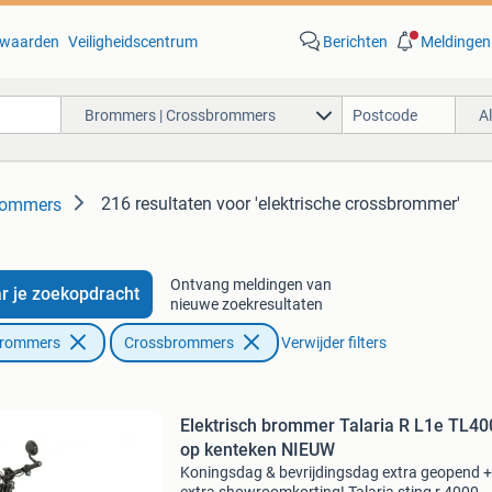
waarden
Veiligheidscentrum
Berichten
Meldingen
Brommers | Crossbrommers
A
216 resultaten
voor 'elektrische crossbrommer'
rommers
Ontvang meldingen van
r je zoekopdracht
nieuwe zoekresultaten
Brommers
Crossbrommers
Verwijder filters
Elektrisch brommer Talaria R L1e TL4
op kenteken NIEUW
Koningsdag & bevrijdingsdag extra geopend +