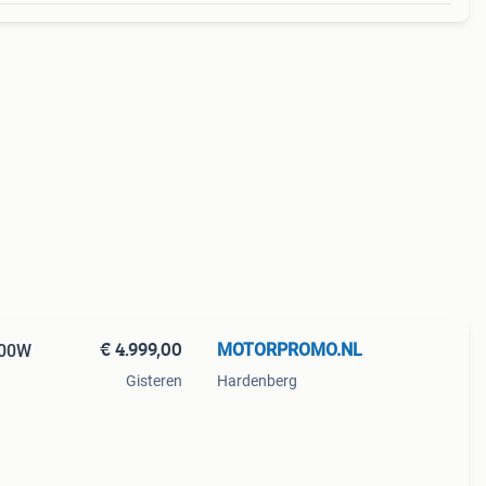
€ 4.999,00
MOTORPROMO.NL
000W
Gisteren
Hardenberg
r!