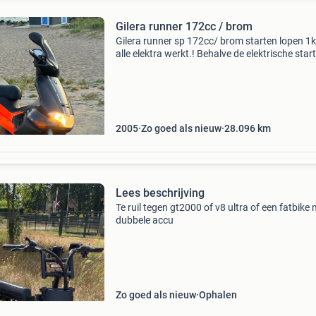
Gilera runner 172cc / brom
Gilera runner sp 172cc/ brom starten lopen 1k
alle elektra werkt.! Behalve de elektrische start 
wel.!) Moet even naar gekeken worden. Ruilen
mogelijk met bijbetaling ook bied alles maar 
2005
Zo goed als nieuw
28.096
km
Lees beschrijving
Te ruil tegen gt2000 of v8 ultra of een fatbike
dubbele accu
Zo goed als nieuw
Ophalen