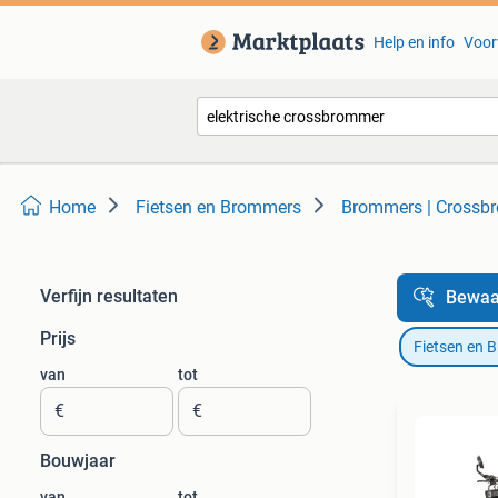
Help en info
Voor
Home
Fietsen en Brommers
Brommers | Crossb
Verfijn resultaten
Bewaa
Prijs
Fietsen en 
van
tot
€
€
Bouwjaar
van
tot