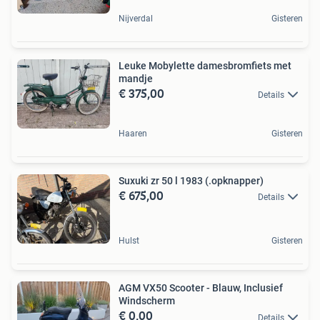
Nijverdal
Gisteren
Leuke Mobylette damesbromfiets met
mandje
€ 375,00
Details
Haaren
Gisteren
Suxuki zr 50 l 1983 (.opknapper)
€ 675,00
Details
Hulst
Gisteren
AGM VX50 Scooter - Blauw, Inclusief
Windscherm
€ 0,00
Details