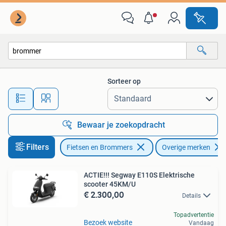
Brommers | Overige merken
Sorteer op
Alle afstanden…
Bewaar je zoekopdracht
Filters
Fietsen en Brommers
Overige merken
ACTIE!!! Segway E110S Elektrische
scooter 45KM/U
€ 2.300,00
Details
Topadvertentie
Bezoek website
Vandaag