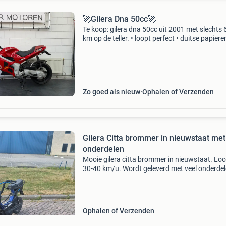
🚀Gilera Dna 50cc🚀
Te koop: gilera dna 50cc uit 2001 met slechts
km op de teller. • loopt perfect • duitse papiere
zeer nette staat te bezichtigen bij: omar moto
zwolseweg 34 2994 lb barendrecht
Zo goed als nieuw
Ophalen of Verzenden
Gilera Citta brommer in nieuwstaat met
onderdelen
Mooie gilera citta brommer in nieuwstaat. Lo
30-40 km/u. Wordt geleverd met veel onderdel
waaronder een polini 65cc cilinder die er los bij 
De zijkap zit erbij, maar is op de foto&#39;s
Ophalen of Verzenden