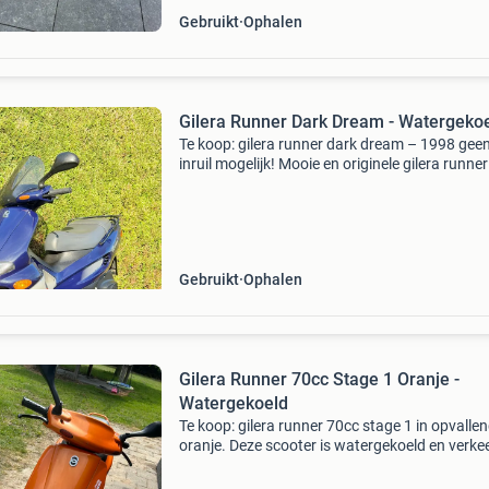
Gebruikt
Ophalen
Gilera Runner Dark Dream - Watergeko
Te koop: gilera runner dark dream – 1998 gee
inruil mogelijk! Mooie en originele gilera runne
dream in de gewilde dark dream blauwe
kleurstelling. Bouwjaar 1998 en slechts ±8.7
gereden. De
Gebruikt
Ophalen
Gilera Runner 70cc Stage 1 Oranje -
Watergekoeld
Te koop: gilera runner 70cc stage 1 in opvalle
oranje. Deze scooter is watergekoeld en verkee
goede staat. De cilinder en zuiger zijn recent
vervangen en zo goed als nieuw, wat zorgt vo