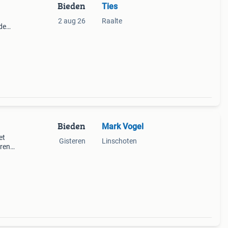
Bieden
Ties
2 aug 26
Raalte
de
m
t
Bieden
Mark Vogel
et
Gisteren
Linschoten
ren),
zijn;
sie