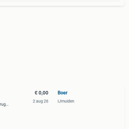
€ 0,00
Boer
2 aug 26
IJmuiden
erug