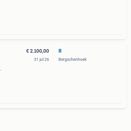
de.
€ 2.100,00
R
31 jul 26
Bergschenhoek
ooter