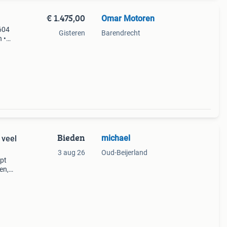
€ 1.475,00
Omar Motoren
 604
Gisteren
Barendrecht
n •
ren
Bieden
michael
 veel
3 aug 26
Oud-Beijerland
opt
en,
zit.