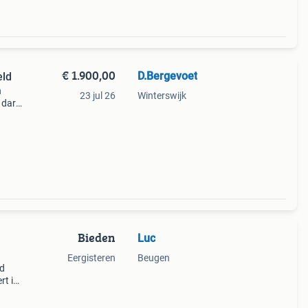
€ 1.900,00
D.Bergevoet
eld
n
23 jul 26
Winterswijk
r dark
00 Km
Bieden
Luc
Eergisteren
Beugen
nd
rt in
or