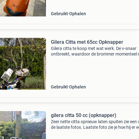
optim
Gebruikt
Ophalen
Gilera Citta met 65cc Opknapper
Gilera citta te koop met wat werk. De v-snaar
ontbreekt, waardoor de brommer momenteel n
rijdt. Hij startte 1.5 Maand geleden nog wel, 
dit kan nu moeilijker zijn. Voorzien van een 65
cilinde
Gebruikt
Ophalen
gilera citta 50 cc (opknapper)
Zeer nette citta opnieuw laten spuiten zie een
de laatste fotos. Laatste foto zie je hoe hij er e
uit zag. Deze brommer heb ik met een vriend
gekocht alleen simpel weg hebben we er beide