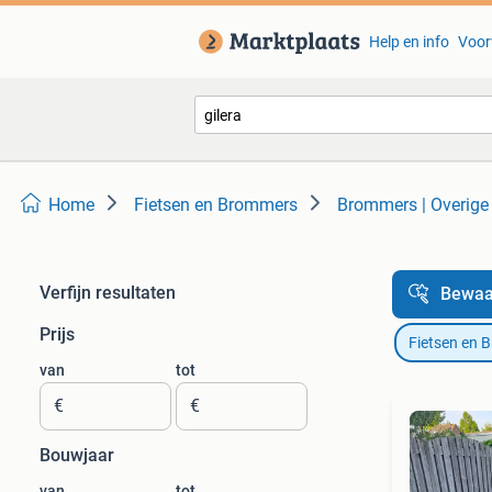
Help en info
Voor
Home
Fietsen en Brommers
Brommers | Overige
Verfijn resultaten
Bewaa
Prijs
Fietsen en 
van
tot
€
€
Bouwjaar
van
tot