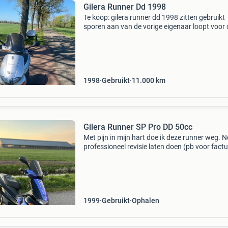
Gilera Runner Dd 1998
Te koop: gilera runner dd 1998 zitten gebruikt
sporen aan van de vorige eigenaar loopt voor 
rest top trekt lekker snel op. Hij heeft 11000k
gelopen en kan nog omhoog gaan want word
gebruikt. Bij
1998
Gebruikt
11.000
km
Gilera Runner SP Pro DD 50cc
Met pijn in mijn hart doe ik deze runner weg. N
professioneel revisie laten doen (pb voor factu
waaronder de volgende onderdelen vervangen 
- nieuwe krukas lagers - nieuw waterpomp revi
1999
Gebruikt
Ophalen