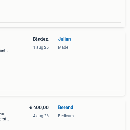
Bieden
Julian
1 aug 26
Made
iet
maar
cc
€ 400,00
Berend
 van
4 aug 26
Berlicum
erst
n