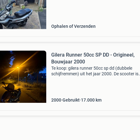
superstaat, maar de scooter is technisch in or
Ophalen of Verzenden
Gilera Runner 50cc SP DD - Origineel,
Bouwjaar 2000
Te koop: gilera runner 50cc sp dd (dubbele
schijfremmen) uit het jaar 2000. De scooter is
origineel en heeft minimale schade. De
kilometerstand is 17.xxx km op de teller. De sc
loopt en rijdt goe
2000
Gebruikt
17.000
km