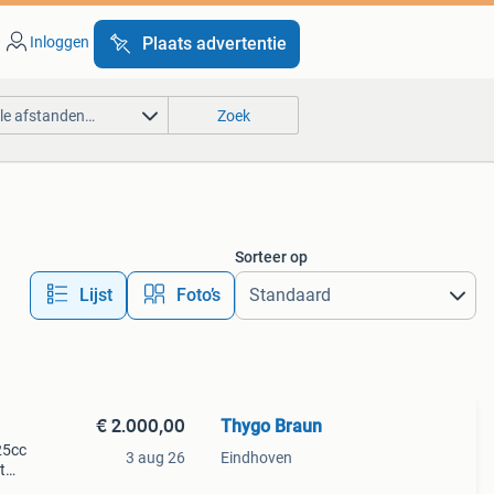
Inloggen
Plaats advertentie
lle afstanden…
Zoek
Sorteer op
Lijst
Foto’s
€ 2.000,00
Thygo Braun
25cc
3 aug 26
Eindhoven
t
r in