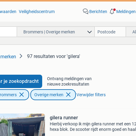
waarden
Veiligheidscentrum
Berichten
Meldingen
Brommers | Overige merken
A
97 resultaten
voor 'gilera'
 merken
Ontvang meldingen van
r je zoekopdracht
nieuwe zoekresultaten
Brommers
Overige merken
Verwijder filters
gilera runner
Hierbij verkoop ik mijn gilera runner met een 1
hexa blok. De scooter rijdt enorm goed en haal
gemakkelijk 130 km/u. De kappen zijn niet mee