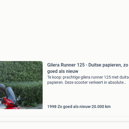
Gilera Runner 125 - Duitse papieren, zo
goed als nieuw
Te koop: prachtige gilera runner 125 met duits
papieren. Deze scooter verkeert in absolute
nieuwstaat en is perfect onderhouden. Ideaal
de liefhebber die op zoek is naar een betrouw
en sport
1998
Zo goed als nieuw
20.000
km