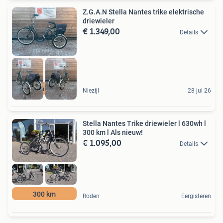
Z.G.A.N Stella Nantes trike elektrische
driewieler
€ 1.349,00
Details
als nieuw
Niezijl
28 jul 26
Stella Nantes Trike driewieler l 630wh l
300 km l Als nieuw!
€ 1.095,00
Details
300 km
Roden
Eergisteren