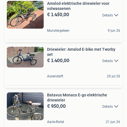
Amslod elektrische driewieler voor
volwassenen
€ 1.450,00
Details
Munstergeleen
9 jun 26
Driewieler: Amslod E-bike met Tworby
set
€ 1.400,00
Details
Assendelft
20 jul 26
Batavus Monaco E-go elektrische
driewieler
€ 950,00
Details
Aarle-Rixtel
21 jun 26