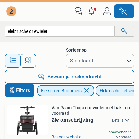
Elektrische fietsen
Sorteer op
Alle afstanden…
Bewaar je zoekopdracht
Filters
Fietsen en Brommers
Elektrische fietsen
Van Raam Thuja driewieler met bak - op
voorraad
Zie omschrijving
Details
Topadvertentie
Bezoek website
Vandaag