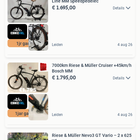
Line MM Speedpedelec
€ 1.695,00
Details
1jr garantie
Leiden
4 aug 26
7000km Riese & Müller Cruiser +45km/h
Bosch MM
€ 1.795,00
Details
1jar garantie
Leiden
4 aug 26
Riese & Müller Nevo3 GT Vario – 2 x 625