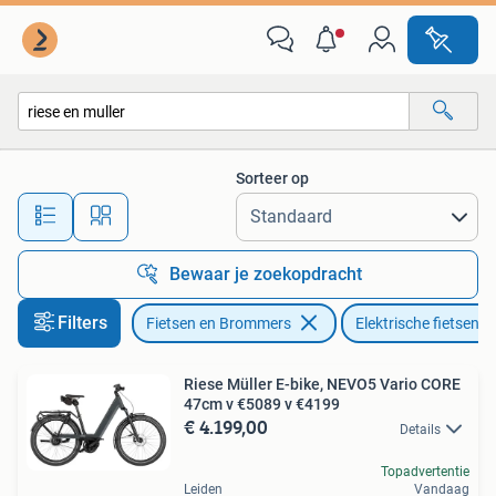
Elektrische fietsen
Sorteer op
Alle afstanden…
Bewaar je zoekopdracht
Filters
Fietsen en Brommers
Elektrische fietsen
Riese Müller E-bike, NEVO5 Vario CORE
47cm v €5089 v €4199
€ 4.199,00
Details
Topadvertentie
Leiden
Vandaag