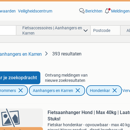
waarden
Veiligheidscentrum
Berichten
Meldingen
Fietsaccessoires | Aanhangers en
A
Karren
393 resultaten
Aanhangers en Karren
Ontvang meldingen van
r je zoekopdracht
nieuwe zoekresultaten
Brommers
Aanhangers en Karren
Hondenkar
Verw
Fietsaanhanger Hond | Max 40kg | Laat
Stuks!
Fietskar hondenkar - opvouwbaar - max 40 kg 