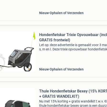
kg opvouwbaar, waterafstotend nylon (oranje
zwart) inclusief
Nieuw
Ophalen of Verzenden
Hondenfietskar Trixie Opvouwbaar (incl
GRATIS frontwiel)
Let op: deze advertentie is gemaakt voor 3 ma
s, m en l. Deze trixie opvouwbaar hondenfiets
heeft een bekleding van robuust, waterafstot
polyester. In de bekleding zitten gaas-inzetstu
Nieuw
Ophalen of Verzenden
Thule Hondenfietskar Bexey (15% KOR
+ GRATIS WANDELKIT)
Nu met 15% korting + gratis wandelkit t.w.v. 
thule hondenfietskar bexey groen is een duu