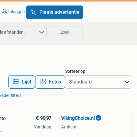
Inloggen
Plaats advertentie
lle afstanden…
Zoek
Sorteer op
Lijst
Foto’s
ijder filters
€ 99,97
VikingChoice.nl
ste
Vandaag
Arnhem
-