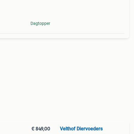
oor
t
Dagtopper
€ 849,00
Velthof Diervoeders