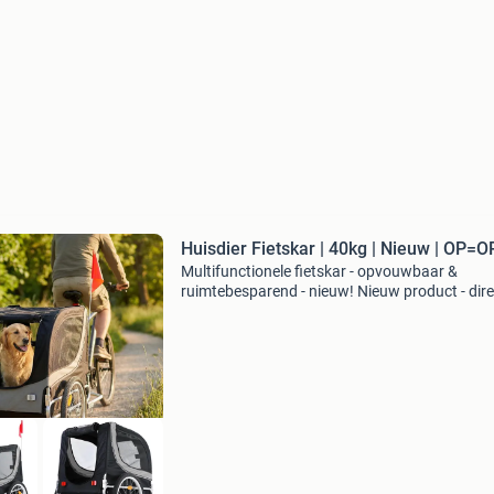
Huisdier Fietskar | 40kg | Nieuw | OP=O
Multifunctionele fietskar - opvouwbaar &
ruimtebesparend - nieuw! Nieuw product - dire
leverbaar uit voorraad. Opvouwbaar en
ruimtebesparend ontwerp geschikt voor huisd
tot 40 kg duurzaam,