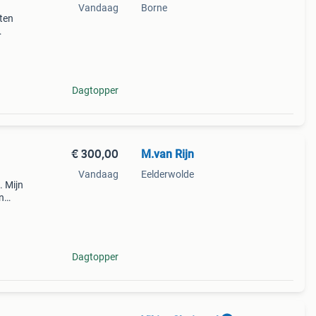
Vandaag
Borne
aten
Dagtopper
€ 300,00
M.van Rijn
Vandaag
Eelderwolde
. Mijn
n
ere mo
Dagtopper