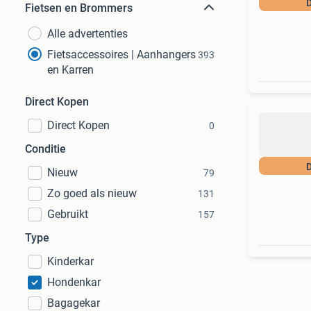
D
Fietsen en Brommers
Alle advertenties
Fietsaccessoires | Aanhangers
393
en Karren
Direct Kopen
Direct Kopen
0
Conditie
D
Nieuw
79
Zo goed als nieuw
131
Gebruikt
157
Type
Kinderkar
Hondenkar
Bagagekar