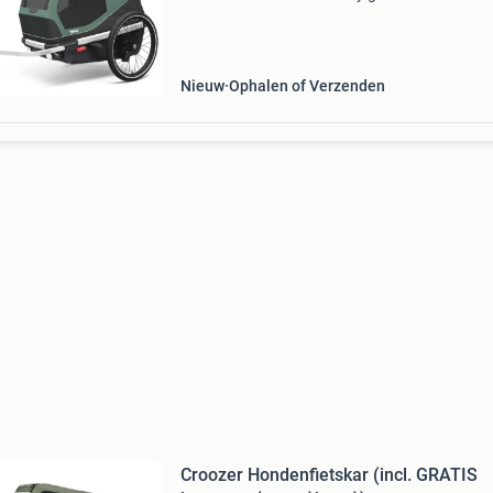
en comfortabele hondenfietskar, ontworpen v
eenvoudig gebruik door eigenaren en tegelijker
Nieuw
Ophalen of Verzenden
Croozer Hondenfietskar (incl. GRATIS