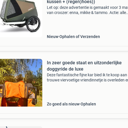
kussen + (regen)hoes))
Let op: deze advertentie is gemaakt voor 3 m
van croozer: enna, mikke & tammo. Actie: alle
fietskarren worden geleverd inclusief gratis
hondenkussen t.w.v. €119,95 + regenhoes of
bescherm
Nieuw
Ophalen of Verzenden
In zeer goede staat en uitzonderlijke
doggyride de luxe
Deze fantastische fijne kar bied ik te koop aan 
trouwe viervoetige vriendinnetje is overleden e
heeft hier mooie ervaringen mee beleeft. Onze
andere hond is stuk groter dus we zullen and
Zo goed als nieuw
Ophalen