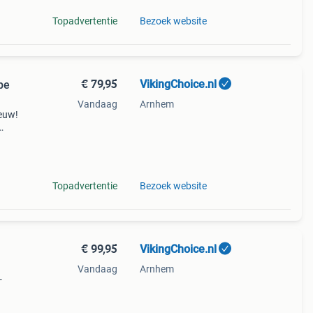
Topadvertentie
Bezoek website
€ 79,95
VikingChoice.nl
pe
Vandaag
Arnhem
ieuw!
n
Topadvertentie
Bezoek website
€ 99,95
VikingChoice.nl
Vandaag
Arnhem
-
ot 40