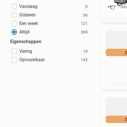
Vandaag
0
D
Gisteren
36
Een week
121
Altijd
369
Eigenschappen
Vering
19
D
Opvouwbaar
143
D