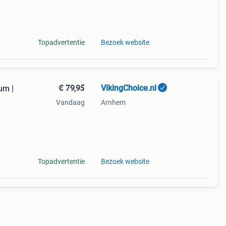
oor
 kg
Topadvertentie
Bezoek website
€ 79,95
VikingChoice.nl
um |
Vandaag
Arnhem
0kg
Topadvertentie
Bezoek website