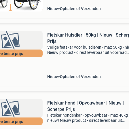
e beste prijs
Nieuw
Ophalen of Verzenden
Fietskar Huisdier | 50kg | Nieuw | Scher
Prijs
Veilige fietskar voor huisdieren - max 50kg - n
Nieuw product - direct leverbaar uit voorraad.
e beste prijs
Maximale belasting: 50kg transportbox
afmetingen: 53x36x26 cm wielen: luchtbande
16x1.75 Afneembare
Nieuw
Ophalen of Verzenden
Fietskar hond | Opvouwbaar | Nieuw |
Scherpe Prijs
Fietskar hondenkar - opvouwbaar - max 40kg 
nieuw! Nieuw product - direct leverbaar uit
e beste prijs
voorraad. Veilig en comfortabel voor honden t