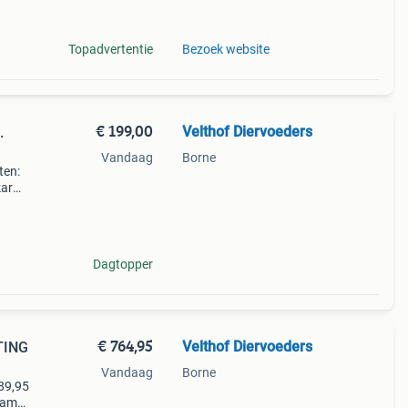
Topadvertentie
Bezoek website
€ 199,00
Velthof Diervoeders
.
Vandaag
Borne
ten:
kar
end
kjes v
Dagtopper
€ 764,95
Velthof Diervoeders
TING
Vandaag
Borne
€89,95
rzame