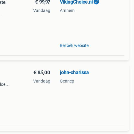
€ 99,97
VikingChoice.nl
ste
Vandaag
Arnhem
-
oor
 kg
Bezoek website
€ 85,00
john-charissa
Vandaag
Gennep
doek
en