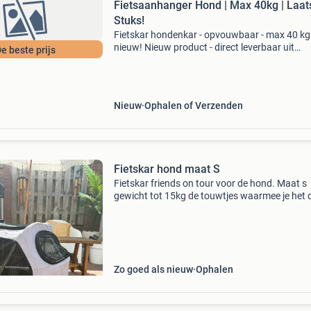
Fietsaanhanger Hond | Max 40kg | Laat
Stuks!
Fietskar hondenkar - opvouwbaar - max 40 kg 
nieuw! Nieuw product - direct leverbaar uit
e beste prijs
voorraad. Opvouwbaar en ruimtebesparend v
transport/opslag geschikt voor honden tot 40
robuust stalen fr
Nieuw
Ophalen of Verzenden
Fietskar hond maat S
Fietskar friends on tour voor de hond. Maat s
gewicht tot 15kg de touwtjes waarmee je het 
kan oprollen zijn kapot. Deze zou je zelf met e
touwtje nog vast kunnen zetten.
Zo goed als nieuw
Ophalen