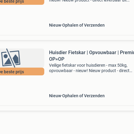
nieuw! Nieuw product - direct leverbaar uit
e beste prijs
voorraad. Opvouwbaar en ruimtebesparend v
transport/opslag geschikt voor honden tot 40
robuust stalen fr
Nieuw
Ophalen of Verzenden
Huisdier Fietskar | Opvouwbaar | Premi
OP=OP
Veilige fietskar voor huisdieren - max 50kg,
opvouwbaar - nieuw! Nieuw product - direct
e beste prijs
leverbaar uit voorraad. Maximale belasting: 5
afmetingen transportbox: 53x36x26 cm
(opvouwbaar) afmetingen to
Nieuw
Ophalen of Verzenden