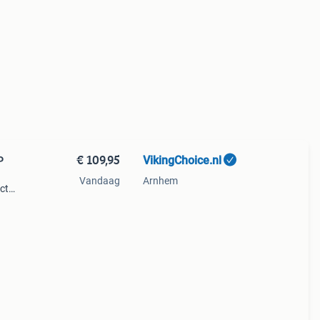
€ 109,95
VikingChoice.nl
P
Vandaag
Arnhem
ct
ieren