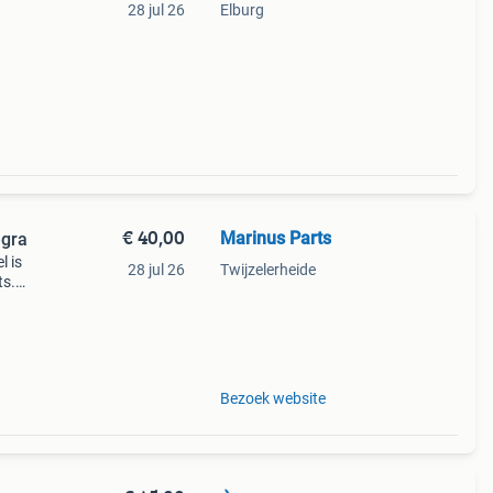
28 jul 26
Elburg
€ 40,00
Marinus Parts
egra
l is
28 jul 26
Twijzelerheide
ts.
rd
Bezoek website