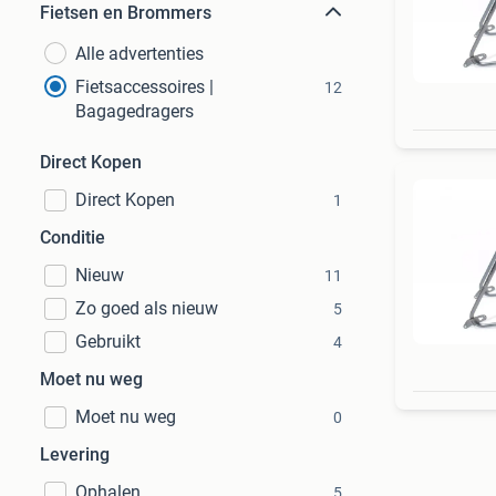
Fietsen en Brommers
Alle advertenties
Fietsaccessoires |
12
Bagagedragers
Direct Kopen
Direct Kopen
1
Conditie
Nieuw
11
Zo goed als nieuw
5
Gebruikt
4
Moet nu weg
Moet nu weg
0
Levering
Ophalen
5