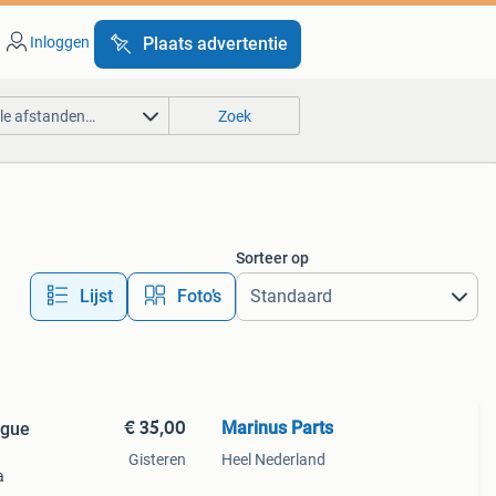
Inloggen
Plaats advertentie
lle afstanden…
Zoek
Sorteer op
Lijst
Foto’s
€ 35,00
Marinus Parts
ague
Gisteren
Heel Nederland
a