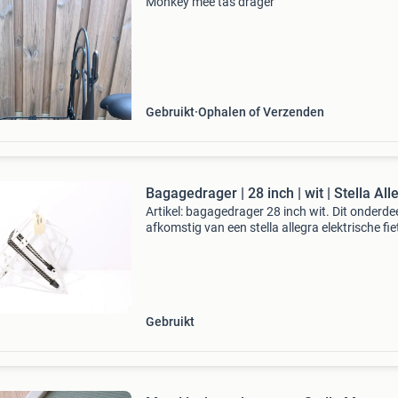
Monkey mee tas drager
Gebruikt
Ophalen of Verzenden
Bagagedrager | 28 inch | wit | Stella All
Artikel: bagagedrager 28 inch wit. Dit onderdee
afkomstig van een stella allegra elektrische fie
Staat: dit originele onderdeel verkeert in goede
staat. Bent u op zoek naar een specifiek onde
Gebruikt