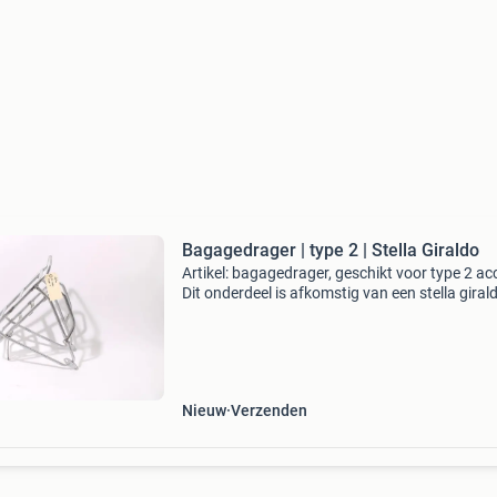
Bagagedrager | type 2 | Stella Giraldo
Artikel: bagagedrager, geschikt voor type 2 acc
Dit onderdeel is afkomstig van een stella giral
elektrische fiets. Het betreft een originele ond
dat verkeert in goede staat, met mogeli
Nieuw
Verzenden