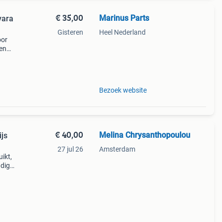
€ 35,00
Marinus Parts
vara
Gisteren
Heel Nederland
oor
een
 een
Bezoek website
€ 40,00
Melina Chrysanthopoulou
ijs
27 jul 26
Amsterdam
ikt,
udig
r