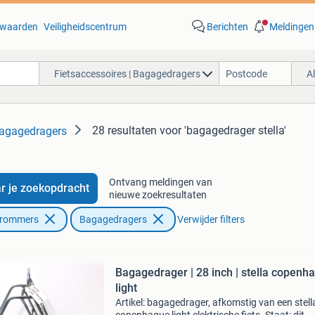
waarden
Veiligheidscentrum
Berichten
Meldingen
Fietsaccessoires | Bagagedragers
A
28 resultaten
voor 'bagagedrager stella'
Bagagedragers
Ontvang meldingen van
r je zoekopdracht
nieuwe zoekresultaten
Brommers
Bagagedragers
Verwijder filters
Bagagedrager | 28 inch | stella copenh
light
Artikel: bagagedrager, afkomstig van een stell