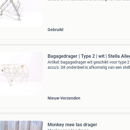
albatros elektrische fiets. Merk: stella model:
albatros staat: dit originele onderdeel verkee
Gebruikt
Bagagedrager | Type 2 | wit | Stella All
Artikel: bagagedrager wit geschikt voor type 2
accu's. Dit onderdeel is afkomstig van een stel
allegra elektrische fiets. Het betreft een origine
onderdeel dat verkeert in goede staat, met mi
Nieuw
Verzenden
Monkey mee tas drager