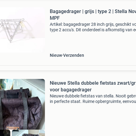
Bagagedrager | grijs | type 2 | Stella No
MPF
Artikel: bagagedrager 28 inch grijs, geschikt v
type 2 accu's. Dit onderdeel is afkomstig van 
stella novara mpf elektrische fiets. Het betreft
originele onderdeel dat verkeert in goede
Nieuw
Verzenden
Nieuwe Stella dubbele fietstas zwart/gr
voor bagagedrager
Nieuwe dubbele fietstas van stella. Nooit gebru
in perfecte staat. Ruime opbergruimte, eenvo
te bevestigen op de bagagedrager. Ideaal voo
boodschappen of dagelijks gebruik