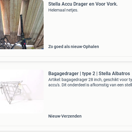
Stella Accu Drager en Voor Vork.
Helemaal netjes.
Zo goed als nieuw
Ophalen
Bagagedrager | type 2 | Stella Albatros
Artikel: bagagedrager 28 inch, geschikt voor t
accu's. Dit onderdeel is afkomstig van een stel
albatros elektrische fiets. Het betreft een origi
onderdeel dat verkeert in goede staat, m
Nieuw
Verzenden