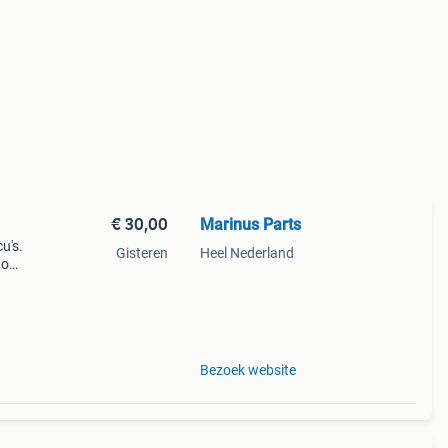
€ 30,00
Marinus Parts
u's.
Gisteren
Heel Nederland
do
erdeel
Bezoek website