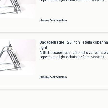
copenhague light elektrische fiets. Staat: dit
originele onderdeel verkeert in goede staat . B
op zoek naar een specifiek onderdeel? Neem g
co
Nieuw
Verzenden
Bagagedrager | 28 inch | stella copenh
light
Artikel: bagagedrager, afkomstig van een stell
copenhague light elektrische fiets. Staat: dit
originele onderdeel verkeert in goede staat . B
op zoek naar een specifiek onderdeel? Neem g
co
Nieuw
Verzenden