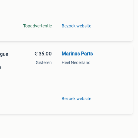
ent u
erust
Topadvertentie
Bezoek website
€ 35,00
Marinus Parts
ague
Gisteren
Heel Nederland
a
ent u
erust
Bezoek website