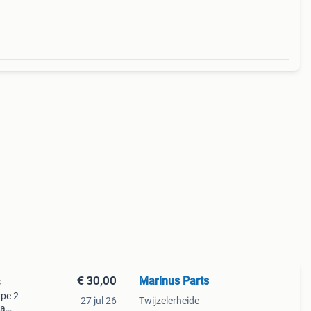
€ 30,00
Marinus Parts
s
ype 2
27 jul 26
Twijzelerheide
la