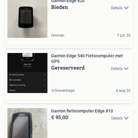
Garmin Edge 820
Bieden
Details
Ommen
7 jun 26
Garmin Edge 540 Fietscomputer met
GPS
Gereserveerd
Details
's-Gravenhage
4 aug 26
Garmin fietscomputer Edge 810
€ 95,00
Details