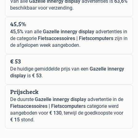
Van alle
Gazelle innergy display
advertenties is
63,6%
beschikbaar voor verzending.
45,5%
45,5%
van alle
Gazelle innergy display
advertenties in
de categorie
Fietsaccessoires | Fietscomputers
zijn in
de afgelopen week aangeboden.
€ 53
De huidige gemiddelde prijs van een
Gazelle innergy
display
is
€ 53
.
Prijscheck
De duurste
Gazelle innergy display
advertentie in de
Fietsaccessoires | Fietscomputers
categorie werd
aangeboden voor
€ 130
, terwijl de goedkoopste voor
€ 15
stond.