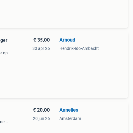
€ 35,00
Arnoud
ager
30 apr 26
Hendrik-Ido-Ambacht
or op
 de
stiek
€ 20,00
Annelies
20 jun 26
Amsterdam
hoe of