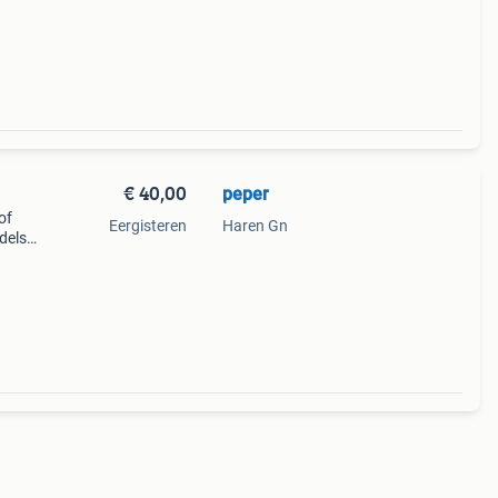
€ 40,00
peper
of
Eergisteren
Haren Gn
dels
in