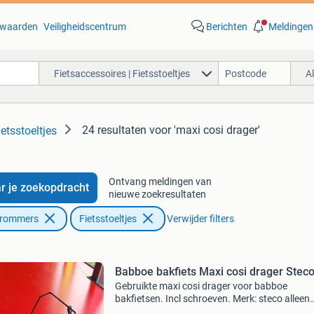
waarden
Veiligheidscentrum
Berichten
Meldingen
Fietsaccessoires | Fietsstoeltjes
A
24 resultaten
voor 'maxi cosi drager'
ietsstoeltjes
Ontvang meldingen van
r je zoekopdracht
nieuwe zoekresultaten
Brommers
Fietsstoeltjes
Verwijder filters
Babboe bakfiets Maxi cosi drager Stec
Gebruikte maxi cosi drager voor babboe
bakfietsen. Incl schroeven. Merk: steco alleen
afhalen