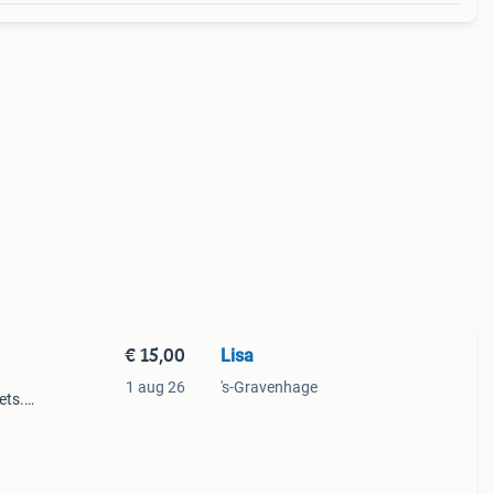
€ 15,00
Lisa
1 aug 26
's-Gravenhage
ets.
staat.
en