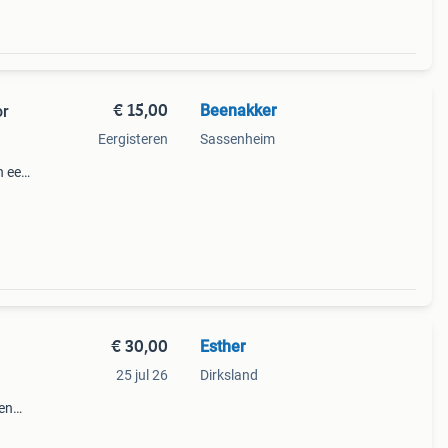
€ 15,00
Beenakker
or
Eergisteren
Sassenheim
in een
rt nog
€ 30,00
Esther
25 jul 26
Dirksland
een
r nog