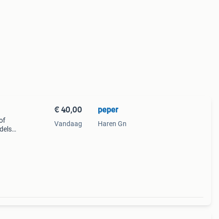
€ 40,00
peper
of
Vandaag
Haren Gn
dels
in