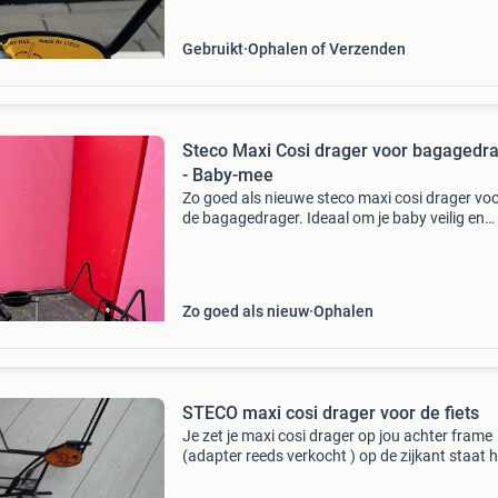
in goede staa
Gebruikt
Ophalen of Verzenden
Steco Maxi Cosi drager voor bagagedr
- Baby-mee
Zo goed als nieuwe steco maxi cosi drager vo
de bagagedrager. Ideaal om je baby veilig en
comfortabel mee te nemen op de fiets dankzij
ingebouwde vering. Inclusief extra reserve ela
om de
Zo goed als nieuw
Ophalen
STECO maxi cosi drager voor de fiets
Je zet je maxi cosi drager op jou achter frame
(adapter reeds verkocht ) op de zijkant staat 
wat je moet doen compleet € 20,00