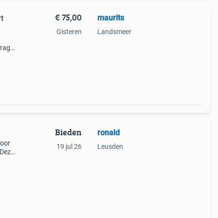
€ 75,00
maurits
t
Gisteren
Landsmeer
drager
nde
Bieden
ronald
voor
19 jul 26
Leusden
 Deze
De