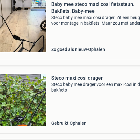
Baby mee steco maxi cosi fietssteun.
Bakfiets. Baby-mee
Steco baby mee maxi cosi drager. Zit een beuge
voor montage in bakfiets. Maar zou met ande
bevestigingen ook achterop een fiets kunnen.
Compleet! Is gebruikt maar kan nog prima me
Ophalen! St
Zo goed als nieuw
Ophalen
Steco maxi cosi drager
Steco baby mee drager voor een maxi cosi in d
bakfiets
Gebruikt
Ophalen