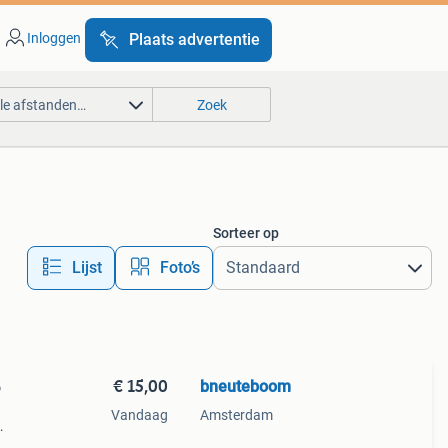
Inloggen
Plaats advertentie
lle afstanden…
Zoek
Sorteer op
Lijst
Foto’s
€ 15,00
bneuteboom
o
Vandaag
Amsterdam