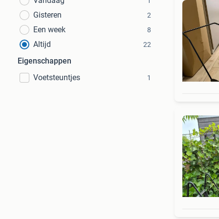
Vandaag
1
Gisteren
2
Een week
8
Altijd
22
Eigenschappen
Voetsteuntjes
1