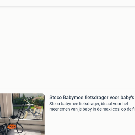
Steco Babymee fietsdrager voor baby's
Steco babymee fietsdrager, ideaal voor het
meenemen van je baby in de maxi-cosi op de fi
Deze drager is gebruikt, maar is nog in goede 
Heel handig om toch veilig op de fiets te kunn
met b