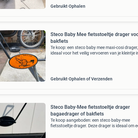
Gebruikt
Ophalen
Steco Baby Mee fietsstoeltje drager vo
bakfiets
Te koop: een steco baby mee maxi-cosi drager,
ideaal voor het veilig vervoeren van je kleintje 
bakfiets. Deze drager is gebruikt, maar verkee
in goede staat en is klaar voor een volgende
Gebruikt
Ophalen of Verzenden
Steco Baby-Mee fietsstoeltje drager
bagaedrager of bakfiets
Te koop aangeboden: een steco baby-mee
fietsstoeltje drager. Deze drager is ideaal om 
babyzitje veilig en comfortabel op de fiets te
monteren. Het is een gebruikt exemplaar, maa