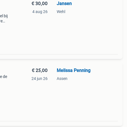
€ 30,00
Jansen
4 aug 26
Wehl
l bij
re
e!
€ 25,00
Melissa Penning
e de
24 jun 26
Assen