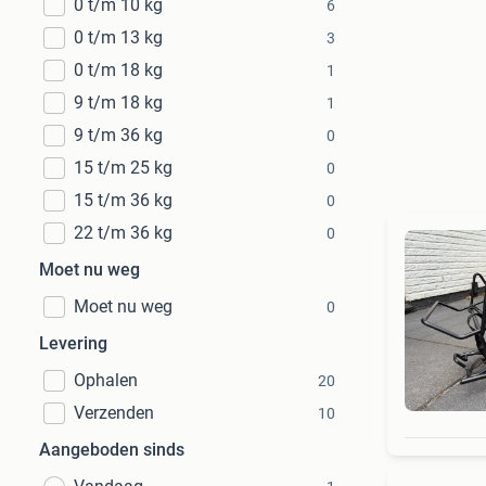
0 t/m 10 kg
6
0 t/m 13 kg
3
0 t/m 18 kg
1
9 t/m 18 kg
1
9 t/m 36 kg
0
15 t/m 25 kg
0
15 t/m 36 kg
0
22 t/m 36 kg
0
Moet nu weg
Moet nu weg
0
Levering
Ophalen
20
Verzenden
10
Aangeboden sinds