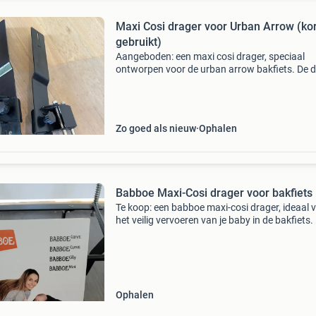
Maxi Cosi drager voor Urban Arrow (kor
gebruikt)
Aangeboden: een maxi cosi drager, speciaal
ontworpen voor de urban arrow bakfiets. De 
is slechts kort gebruikt en verkeert in uitsteke
staat. Alle benodigde schroeven en
bevestigingsmaterial
Zo goed als nieuw
Ophalen
Babboe Maxi-Cosi drager voor bakfiets
Te koop: een babboe maxi-cosi drager, ideaal 
het veilig vervoeren van je baby in de bakfiets.
drager is geschikt voor diverse babboe
bakfietsmodellen zoals de curve, city en mini. 
drager
Ophalen