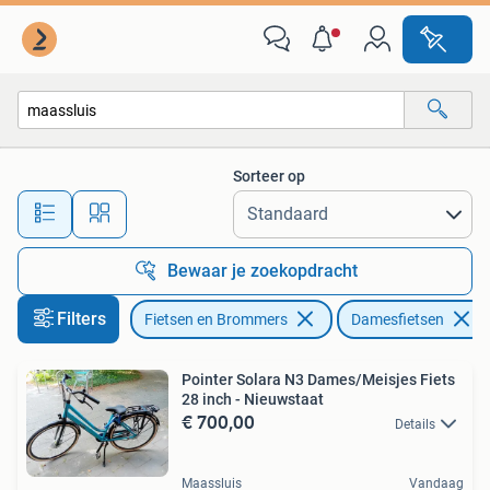
Fietsen | Dames | Damesfietsen
Sorteer op
Alle afstanden…
Bewaar je zoekopdracht
Filters
Fietsen en Brommers
Damesfietsen
Pointer Solara N3 Dames/Meisjes Fiets
28 inch - Nieuwstaat
€ 700,00
Details
Maassluis
Vandaag