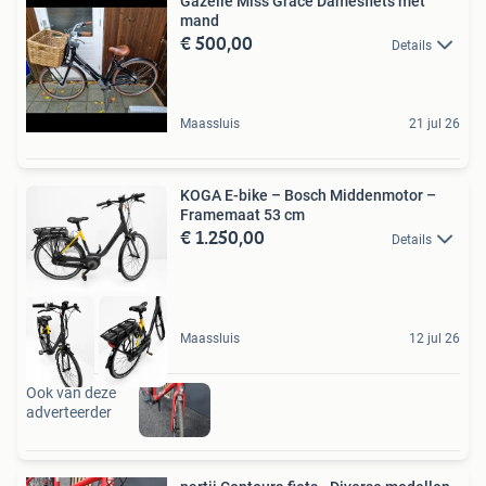
Gazelle Miss Grace Damesfiets met
mand
€ 500,00
Details
Maassluis
21 jul 26
KOGA E-bike – Bosch Middenmotor –
Framemaat 53 cm
€ 1.250,00
Details
Maassluis
12 jul 26
Ook van deze
adverteerder