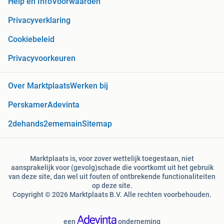
Help en Info
Voorwaarden
Privacyverklaring
Cookiebeleid
Privacyvoorkeuren
Over Marktplaats
Werken bij
Perskamer
Adevinta
2dehands
2ememain
Sitemap
Marktplaats is, voor zover wettelijk toegestaan, niet
aansprakelijk voor (gevolg)schade die voortkomt uit het gebruik
van deze site, dan wel uit fouten of ontbrekende functionaliteiten
op deze site.
Copyright © 2026 Marktplaats B.V. Alle rechten voorbehouden.
een
onderneming