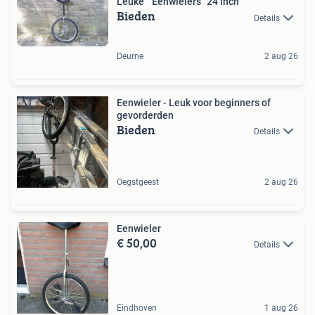
Leuke " Eenwielers "24 inch
Bieden
Details
Deurne
2 aug 26
Eenwieler - Leuk voor beginners of
gevorderden
Bieden
Details
Oegstgeest
2 aug 26
Eenwieler
€ 50,00
Details
Eindhoven
1 aug 26