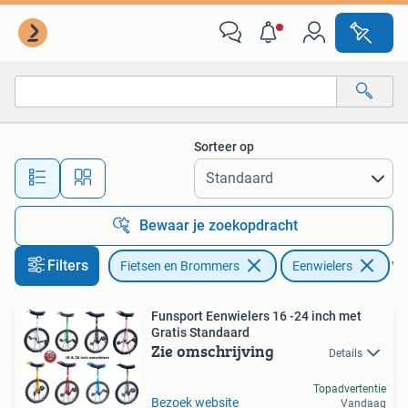
Fietsen | Eenwielers
Sorteer op
Alle afstanden…
Bewaar je zoekopdracht
Filters
Fietsen en Brommers
Eenwielers
Ver
Funsport Eenwielers 16 -24 inch met
Gratis Standaard
Zie omschrijving
Details
Topadvertentie
Bezoek website
Vandaag