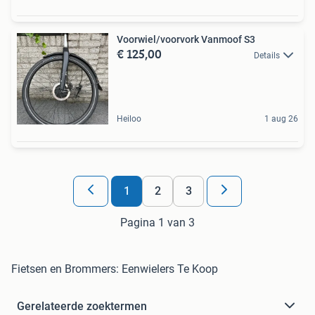
Voorwiel/voorvork Vanmoof S3
€ 125,00
Details
Heiloo
1 aug 26
1
2
3
Pagina 1 van 3
Fietsen en Brommers: Eenwielers Te Koop
Gerelateerde zoektermen