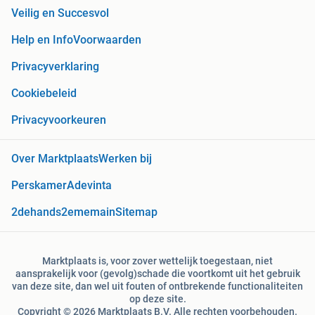
Veilig en Succesvol
Help en Info
Voorwaarden
Privacyverklaring
Cookiebeleid
Privacyvoorkeuren
Over Marktplaats
Werken bij
Perskamer
Adevinta
2dehands
2ememain
Sitemap
Marktplaats is, voor zover wettelijk toegestaan, niet
aansprakelijk voor (gevolg)schade die voortkomt uit het gebruik
van deze site, dan wel uit fouten of ontbrekende functionaliteiten
op deze site.
Copyright © 2026 Marktplaats B.V. Alle rechten voorbehouden.