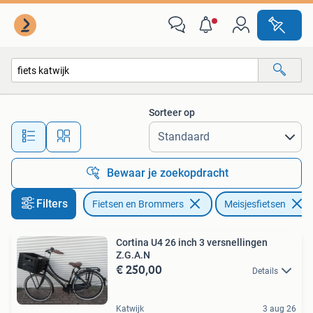
Fietsen | Meisjes
Sorteer op
Alle afstanden…
Bewaar je zoekopdracht
Filters
Fietsen en Brommers
Meisjesfietsen
Cortina U4 26 inch 3 versnellingen
Z.G.A.N
€ 250,00
Details
Katwijk
3 aug 26