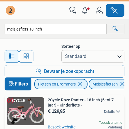
Fietsen | Meisjes
Sorteer op
Alle afstanden…
Bewaar je zoekopdracht
Filters
Fietsen en Brommers
Meisjesfietsen
2Cycle Roze Panter - 18 inch (5 tot 7
jaar) - Kinderfiets -
€ 129,95
Details
Topadvertentie
Bezoek website
Vandaag