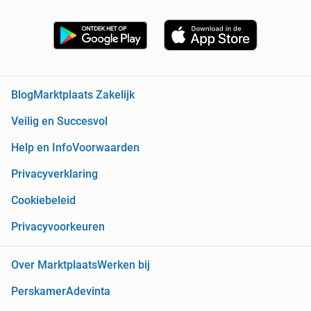
Blog
Marktplaats Zakelijk
Veilig en Succesvol
Help en Info
Voorwaarden
Privacyverklaring
Cookiebeleid
Privacyvoorkeuren
Over Marktplaats
Werken bij
Perskamer
Adevinta