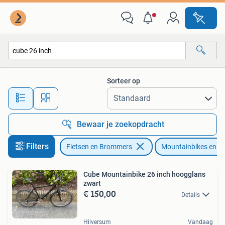
Fietsen | Mountainbikes en ATB
Sorteer op
Alle afstanden…
Bewaar je zoekopdracht
Filters
Fietsen en Brommers
Mountainbikes en A
Cube Mountainbike 26 inch hoogglans
zwart
€ 150,00
Details
Hilversum
Vandaag