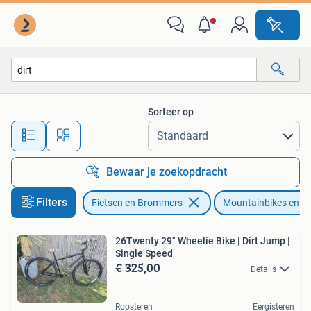
Fietsen | Mountainbikes en ATB
Sorteer op
Alle afstanden…
Bewaar je zoekopdracht
Filters
Fietsen en Brommers
Mountainbikes en A
26Twenty 29" Wheelie Bike | Dirt Jump |
Single Speed
€ 325,00
Details
Roosteren
Eergisteren