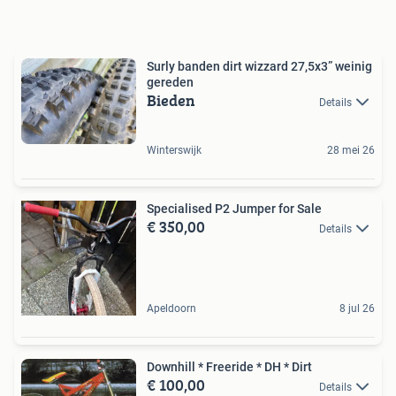
Surly banden dirt wizzard 27,5x3” weinig
gereden
Bieden
Details
Winterswijk
28 mei 26
Specialised P2 Jumper for Sale
€ 350,00
Details
Apeldoorn
8 jul 26
Downhill * Freeride * DH * Dirt
€ 100,00
Details