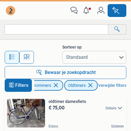
Fietsen | Oldtimers
Sorteer op
Alle afstanden…
Bewaar je zoekopdracht
Filters
Fietsen en Brommers
Oldtimers
Verwijder filters
oldtimer damesfiets
€ 75,00
Details
Elsloo
Gisteren