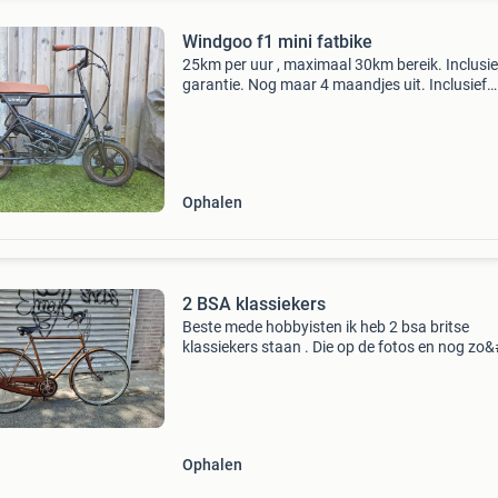
Windgoo f1 mini fatbike
25km per uur , maximaal 30km bereik. Inclusie
garantie. Nog maar 4 maandjes uit. Inclusief
garantiebewijs. (Bericht voor bieden)
Ophalen
2 BSA klassiekers
Beste mede hobbyisten ik heb 2 bsa britse
klassiekers staan . Die op de fotos en nog zo
zelfde maar dan met velgremmen samen voor
euro. Die pp de fotos is zo te gebruiken, die an
heef
Ophalen