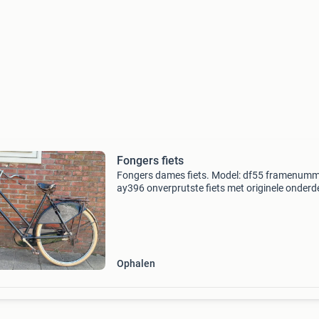
Fongers fiets
Fongers dames fiets. Model: df55 framenumm
ay396 onverprutste fiets met originele onderd
zoals fongers stuur en zadel, aluminum lepper
wielen met sturmey archer naven, hesling
jasbeschermers en
Ophalen