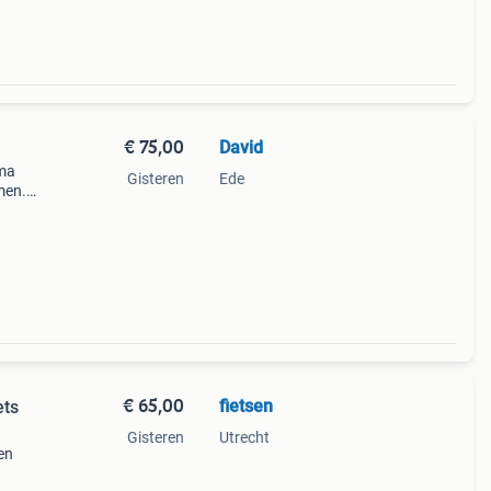
€ 75,00
David
ima
Gisteren
Ede
men.
uke
€ 65,00
fietsen
ets
Gisteren
Utrecht
en