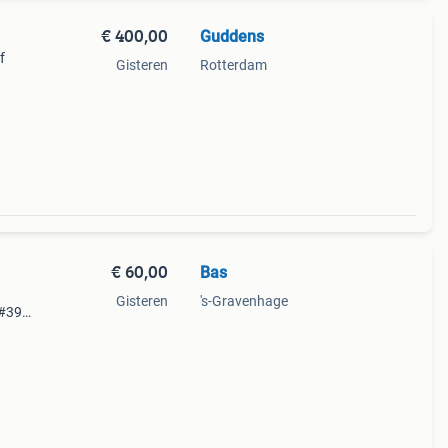
€ 400,00
Guddens
f
Gisteren
Rotterdam
€ 60,00
Bas
Gisteren
's-Gravenhage
&#39;n
 60
dere