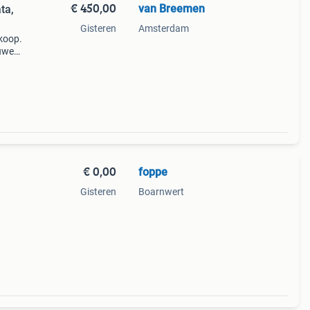
€ 450,00
van Breemen
ta,
Gisteren
Amsterdam
koop.
euwe
jwel
en e
€ 0,00
foppe
Gisteren
Boarnwert