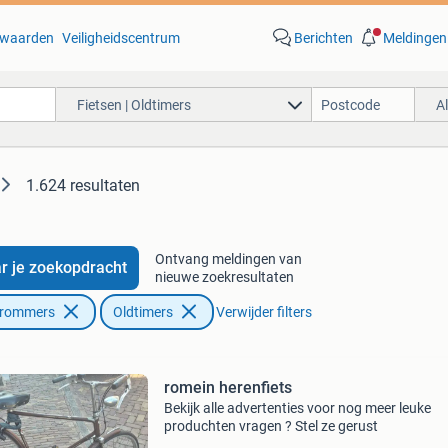
waarden
Veiligheidscentrum
Berichten
Meldingen
Fietsen | Oldtimers
A
1.624 resultaten
Ontvang meldingen van
r je zoekopdracht
nieuwe zoekresultaten
Brommers
Oldtimers
Verwijder filters
romein herenfiets
Bekijk alle advertenties voor nog meer leuke
produchten vragen ? Stel ze gerust