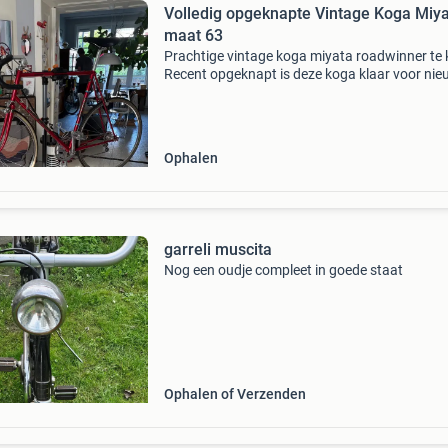
Volledig opgeknapte Vintage Koga Miya
maat 63
Prachtige vintage koga miyata roadwinner te 
Recent opgeknapt is deze koga klaar voor ni
uitdagingen! Bouwjaar 1981, maat 63 cm. Vri
alles aan deze fiets is origineel, ketting, casett
Ophalen
garreli muscita
Nog een oudje compleet in goede staat
Ophalen of Verzenden