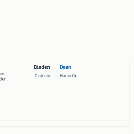
Bieden
Daan
er:
Gisteren
Haren Gn
elen