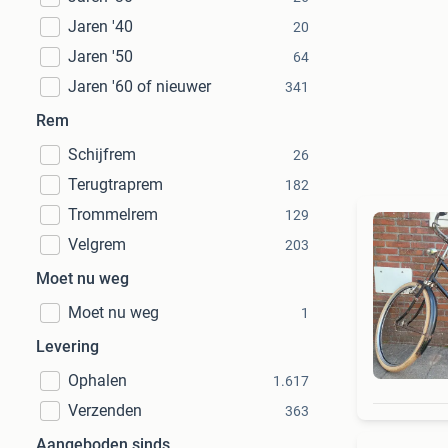
Jaren '40
20
Jaren '50
64
Jaren '60 of nieuwer
341
Rem
Schijfrem
26
Terugtraprem
182
Trommelrem
129
Velgrem
203
Moet nu weg
Moet nu weg
1
Levering
Ophalen
1.617
Verzenden
363
Aangeboden sinds