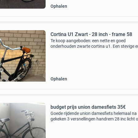
Ophalen
Cortina U1 Zwart - 28 inch - frame 58
Te koop aangeboden: een nette en goed
onderhouden zwarte cortina u1. Een stevige e
betrouwbare fiets die ideaal is voor dagelijks
gebruik. De fiets is overbodig geworden door 
aanschaf van elektris
Ophalen
budget prijs union damesfiets 35€
Goede rijdende union damesfiets helemaal na
gekeken 3 versnellingen handrem 28 inc licht 
baterijen no tikkie cash graag vaste prijs fixit p