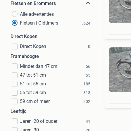
Fietsen en Brommers
Alle advertenties
Fietsen | Oldtimers
1.624
Direct Kopen
Direct Kopen
0
Framehoogte
Minder dan 47 cm
56
47 tot 51 cm
55
51 tot 55 cm
185
55 tot 59 cm
313
59 cm of meer
202
Leeftijd
Jaren '20 of ouder
41
Jaren '30
26