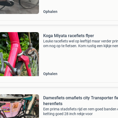
Ophalen
Koga Miyata racefiets flyer
Leuke racefiets wel op leeftijd maar verder pr
om nog op te fietsen. Kom rustig een kijkje ne
Gaat weg omdat hij weinig wordt gebruikt. Le
fiets voor een beginner. Klassieker!
Ophalen
Damesfiets omafiets city Transporter fi
herenfiets
Een prima stadsfiets rijd en rem goed banden 
ketting goed 28 inch rekje voor