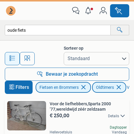
Fietsen | Oldtimers
Sorteer op
Alle afstanden…
Bewaar je zoekopdracht
Filters
Fietsen en Brommers
Oldtimers
Verw
Voor de liefhebbers,Sparta 2000
‘77,wereldwijd zéér zeldzaam
€ 250,00
Details
Dagtopper
Hellevoetsluis
Vandaag