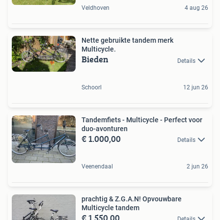
Veldhoven
4 aug 26
Nette gebruikte tandem merk
Multicycle.
Bieden
Details
Schoorl
12 jun 26
Tandemfiets - Multicycle - Perfect voor
duo-avonturen
€ 1.000,00
Details
Veenendaal
2 jun 26
prachtig & Z.G.A.N! Opvouwbare
Multicycle tandem
€ 1.550,00
Details