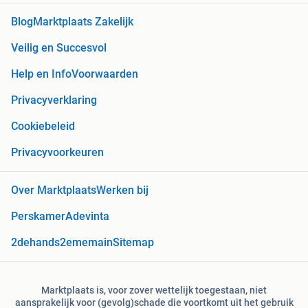
Blog
Marktplaats Zakelijk
Veilig en Succesvol
Help en Info
Voorwaarden
Privacyverklaring
Cookiebeleid
Privacyvoorkeuren
Over Marktplaats
Werken bij
Perskamer
Adevinta
2dehands
2ememain
Sitemap
Marktplaats is, voor zover wettelijk toegestaan, niet
aansprakelijk voor (gevolg)schade die voortkomt uit het gebruik