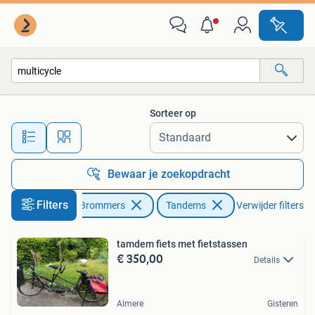
Fietsen | Tandems
Sorteer op
Alle afstanden…
Bewaar je zoekopdracht
Filters
Fietsen en Brommers
Tandems
Verwijder filters
tamdem fiets met fietstassen
€ 350,00
Details
Almere
Gisteren