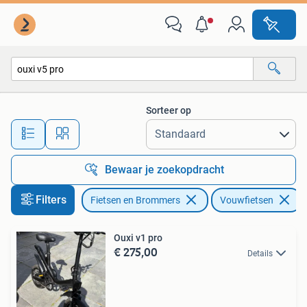
Fietsen | Vouwfietsen
Sorteer op
Alle afstanden…
Bewaar je zoekopdracht
Filters
Fietsen en Brommers
Vouwfietsen
V
Ouxi v1 pro
€ 275,00
Details