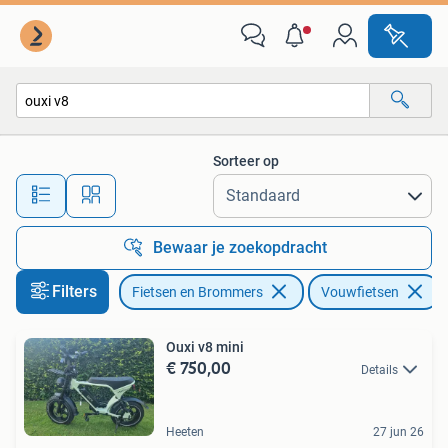
Fietsen | Vouwfietsen
Sorteer op
Alle afstanden…
Bewaar je zoekopdracht
Filters
Fietsen en Brommers
Vouwfietsen
V
Ouxi v8 mini
€ 750,00
Details
Heeten
27 jun 26