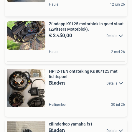
Haule
12 jun 26
Zündapp KS125 motorblok in goed staat
(Zwitsers Motorblok).
€ 2.450,00
Details
Haule
2 mei 26
HPI 2-TEN ontsteking Ks 80/125 met
lichtspoel.
Bieden
Details
Heiligerlee
30 jul 26
cilinderkop yamaha fs1
Bieden
Details