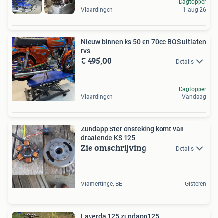
Dagtopper
Vlaardingen
1 aug 26
Nieuw binnen ks 50 en 70cc BOS uitlaten
rvs
€ 495,00
Details
Dagtopper
Vlaardingen
Vandaag
Zundapp Ster onsteking komt van
draaiende KS 125
Zie omschrijving
Details
Vlamertinge, BE
Gisteren
Laverda 125 zundapp125