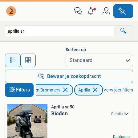
Scooters | Aprilia
Sorteer op
Alle afstanden…
Bewaar je zoekopdracht
Filters
Fietsen en Brommers
Aprilia
Verwijder filters
Aprilia sr 50
Bieden
Details
Dagtopper