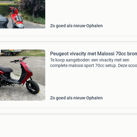
athena 70cc race lc cilinder pwk 24mm yasuni
Zo goed als nieuw
Ophalen
Peugeot vivacity met Malossi 70cc bro
Te koop aangeboden: een vivacity met een
complete malossi sport 70cc setup. Deze scoot
uitgerust met 6g en 5g rollen, een malossi rod
drukveer en een 21mm pwk polini carburateur
optimale pr
Zo goed als nieuw
Ophalen