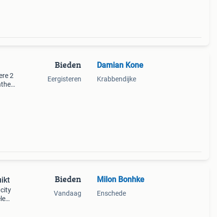
Bieden
Damian Kone
ere 2
Eergisteren
Krabbendijke
nther
as
ng
Bieden
Milon Bonhke
ikt
city
Vandaag
Enschede
le
9;s.