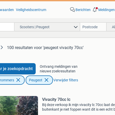
waarden
Veiligheidscentrum
Berichten
Meldingen
Scooters | Peugeot
A
100 resultaten
voor 'peugeot vivacity 70cc'
Ontvang meldingen van
r je zoekopdracht
nieuwe zoekresultaten
Brommers
Peugeot
Verwijder filters
Vivacity 70cc lc
Bij deze verkoop ik mijn vivacity lc 70cc laat de
buitenkant je niet foppen want dit is een echt 
kappen zitten grotendeels vast met tirips setu