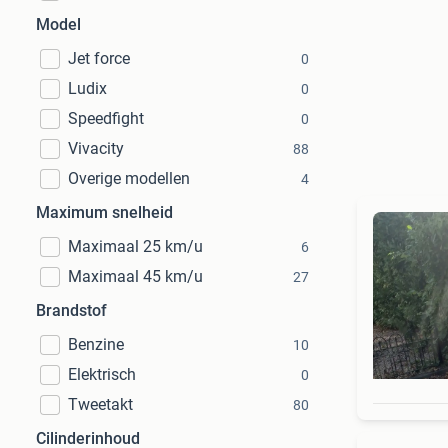
Model
Jet force
0
Ludix
0
Speedfight
0
Vivacity
88
Overige modellen
4
Maximum snelheid
Maximaal 25 km/u
6
Maximaal 45 km/u
27
Brandstof
Benzine
10
Elektrisch
0
Tweetakt
80
Cilinderinhoud