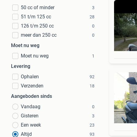
50 cc of minder
3
51 t/m 125 cc
28
126 t/m 250 cc
0
meer dan 250 cc
0
Moet nu weg
Moet nu weg
1
Levering
Ophalen
92
Verzenden
18
Aangeboden sinds
Vandaag
0
Gisteren
3
Een week
23
Altijd
93