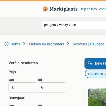
Help en info
Voor
Home
Fietsen en Brommers
Scooters | Peugeot
Verfijn resultaten
Bewaa
Prijs
Fietsen en 
van
tot
€
€
Bouwjaar
van
tot