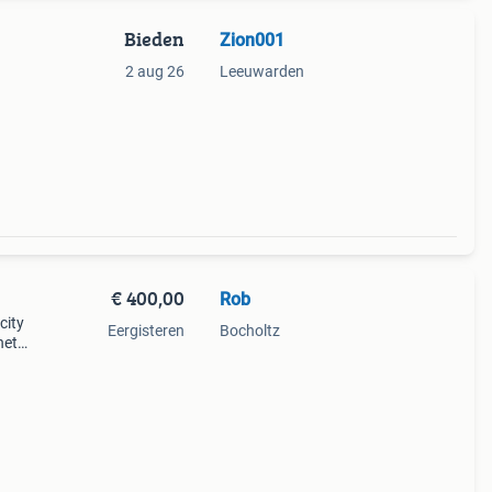
Bieden
Zion001
2 aug 26
Leeuwarden
aal
oter.
€ 400,00
Rob
city
Eergisteren
Bocholtz
het
al kit