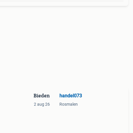
Bieden
handel073
2 aug 26
Rosmalen