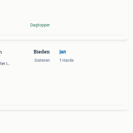
 ter
Dagtopper
Bieden
jan
m
Gisteren
't Harde
er is
e
 voor