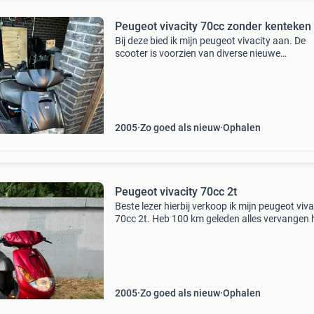
Peugeot vivacity 70cc zonder kenteken
Bij deze bied ik mijn peugeot vivacity aan. De
scooter is voorzien van diverse nieuwe
performance-onderdelen en rijdt erg goed. Ide
voor iemand die op zoek is naar een snelle sco
Specificaties
2005
Zo goed als nieuw
Ophalen
Peugeot vivacity 70cc 2t
Beste lezer hierbij verkoop ik mijn peugeot viva
70cc 2t. Heb 100 km geleden alles vervangen 
hele blok is helemaal nieuw, setup is: - 70cc airs
nieuw - brom uitlaat nieuw - membraan+ spr
2005
Zo goed als nieuw
Ophalen