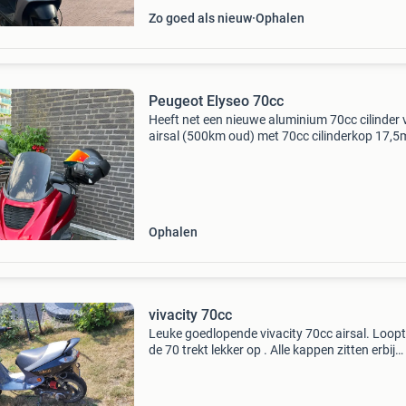
Zo goed als nieuw
Ophalen
Peugeot Elyseo 70cc
Heeft net een nieuwe aluminium 70cc cilinder
airsal (500km oud) met 70cc cilinderkop 17,
carb 17,5mm spruitstuk malossi wit polini var
nieuwe yss schokdemper krukas- en
vertandingslagers
Ophalen
vivacity 70cc
Leuke goedlopende vivacity 70cc airsal. Loop
de 70 trekt lekker op . Alle kappen zitten erbij
missen alleen op sommige plekken wat
ophangpunten . Koplamp zit er ook bij alleen
knipperlichten nie