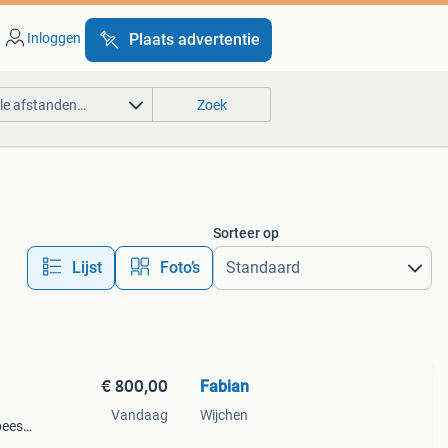
Inloggen
Plaats advertentie
lle afstanden…
Zoek
Sorteer op
Lijst
Foto’s
€ 800,00
Fabian
Vandaag
Wijchen
beest
p: