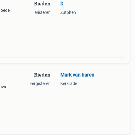
Bieden
D
 goede
Gisteren
Zutphen
cc
Bieden
Mark van haren
t
Eergisteren
Kerkrade
euwe
,
c