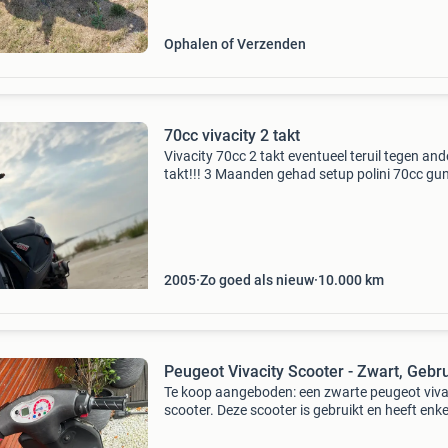
Ophalen of Verzenden
70cc vivacity 2 takt
Vivacity 70cc 2 takt eventueel teruil tegen and
takt!!! 3 Maanden gehad setup polini 70cc gu
16mm caburateur malossi powerfilter technig
terugloop standaard vario standaard koppeli
stand
2005
Zo goed als nieuw
10.000
km
Peugeot Vivacity Scooter - Zwart, Gebru
Te koop aangeboden: een zwarte peugeot viva
scooter. Deze scooter is gebruikt en heeft enke
gebruikssporen, zoals te zien is op de foto&#3
De motor en uitlaat zijn zichtbaar, evenals de