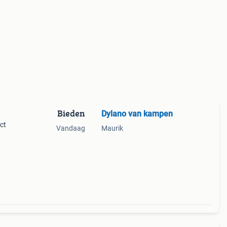
Bieden
Dylano van kampen
ect
Vandaag
Maurik
eken
s