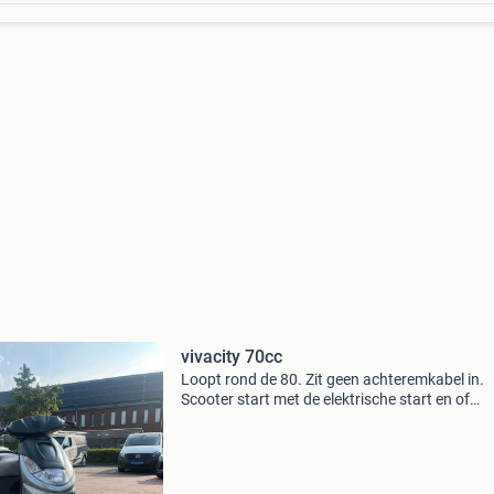
vivacity 70cc
Loopt rond de 80. Zit geen achteremkabel in.
Scooter start met de elektrische start en of
kickstart in 1 keer. Voor meer vragen stuur me
gerust een bericht.