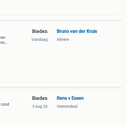
Bieden
Bruno van der Kruis
 van
Vandaag
Almere
5mm
iateur
Bieden
Rens v Essen
t rond
3 aug 26
Veenendaal