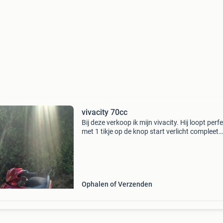
vivacity 70cc
Bij deze verkoop ik mijn vivacity. Hij loopt perf
met 1 tikje op de knop start verlicht compleet
werkend. Hij loopt ongeveer 70/75. Snor kent
setup: -70cc kit dutchriders - top performance
mem
Ophalen of Verzenden