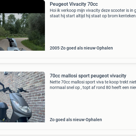
Peugeot Vivacity 70cc
Hoi ik verkoop mijn vivacity deze scooter is in
staat hij start altijd hij staat op brom kenteken
verder zit er een 70cc mallossi onder met sito
uitlaat hij maakt bijna geen geluid voor een 70
2005
Zo goed als nieuw
Ophalen
70cc mallosi sport peugeot vivacity
Nette 70cc mallosi sport viva te koop trekt nie
normaal snel op , topt af rond 80 heeft een ni
terugloop uitlaat technigas next r , polini vario 
19mm carb , 70 mallosi sport cilinder , hebo ra
Zo goed als nieuw
Ophalen