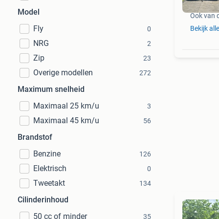
Model
Ook van 
Fly
Bekijk all
0
NRG
2
Zip
23
Overige modellen
272
Maximum snelheid
Maximaal 25 km/u
3
Maximaal 45 km/u
56
Brandstof
Benzine
126
Elektrisch
0
Tweetakt
134
Cilinderinhoud
50 cc of minder
35