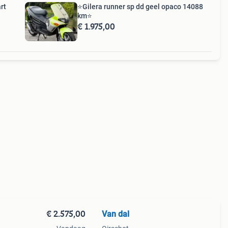
rt
⭐️Gilera runner sp dd geel opaco 14088
km⭐️
€ 1.975,00
€ 2.575,00
Van dal