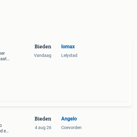
Bieden
lomax
ner
Vandaag
Lelystad
taat
t!
Bieden
Angelo
b
4 aug 26
Coevorden
ed en
r wok