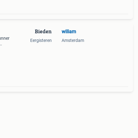
Bieden
wiliam
runner
Eergisteren
Amsterdam
 sp s