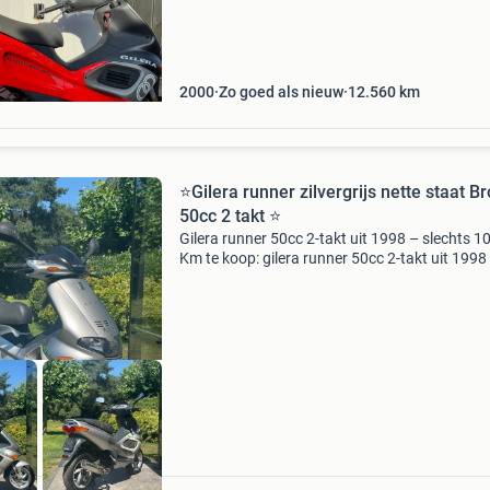
en niet meer mee gereden. Start me 1 druk op 
2000
Zo goed als nieuw
12.560
km
⭐️Gilera runner zilvergrijs nette staat B
50cc 2 takt ⭐️
Gilera runner 50cc 2-takt uit 1998 – slechts 1
Km te koop: gilera runner 50cc 2-takt uit 1998
slechts 10.138 Kilometer op de teller. Deze
populaire sportieve scooter start en rijdt naar