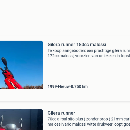
Gilera runner 180cc malossi
Te koop aangeboden: een prachtige gilera run
172cc malossi, voorzien van unieke en in tops
verkerende lucky 7 kappen. Deze kappen zijn
origineel en verkeeren in een bijna nieuwe staa
Met een
1999
Nieuw
8.750
km
Gilera runner
70cc airsal sito plus ( zonder prop ) 21mm car
malossi vario malossi witte drukveer loopt go
hard ( 100 plus ) geldig brom kenteken zonde