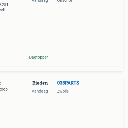
Vandaag
Oirschot
13251
eeft
uitse
Dagtopper
Bieden
038PARTS
t
 koop
Vandaag
Zwolle
s wat