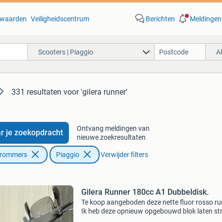
waarden
Veiligheidscentrum
Berichten
Meldingen
Scooters | Piaggio
A
331 resultaten
voor 'gilera runner'
Ontvang meldingen van
r je zoekopdracht
nieuwe zoekresultaten
Brommers
Piaggio
Verwijder filters
Gilera Runner 180cc A1 Dubbeldisk.
Te koop aangeboden deze nette fluor rosso ru
Ik heb deze opnieuw opgebouwd blok laten st
en alle lagers vervangen. Is na de revisie inge