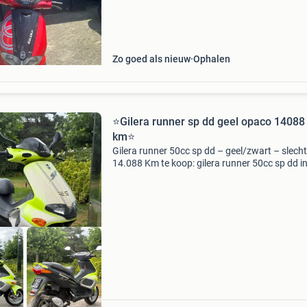
bieden naar waarde scooter is vanaf frame
opnieuw o
Zo goed als nieuw
Ophalen
⭐️Gilera runner sp dd geel opaco 14088
km⭐️
Gilera runner 50cc sp dd – geel/zwart – slech
14.088 Km te koop: gilera runner 50cc sp dd i
sportieve en geliefde geel/zwarte kleurstelling
slechts 14.088 Kilometer op de teller. De runne