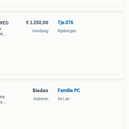
€ 1.250,00
Tje.076
 WEG
r
Vandaag
Rijsbergen
et
tact
 er
Bieden
Familie PC
era
Gisteren
De Lier
s.
ge
edig