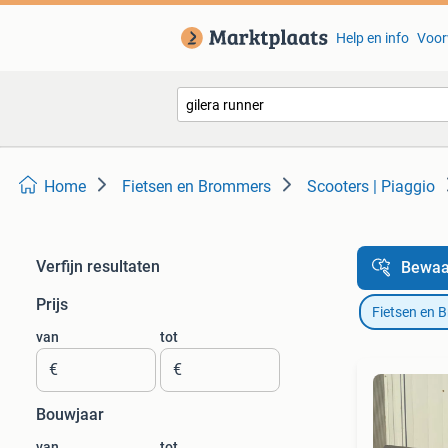
Help en info
Voor
Home
Fietsen en Brommers
Scooters | Piaggio
Verfijn resultaten
Bewaa
Prijs
Fietsen en 
van
tot
€
€
Bouwjaar
van
tot