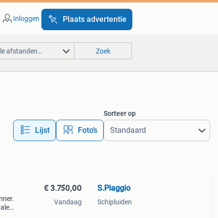
Inloggen
Plaats advertentie
lle afstanden…
Zoek
Sorteer op
Lijst
Foto’s
€ 3.750,00
S.Piaggio
nner.
Vandaag
Schipluiden
ralen
voerd