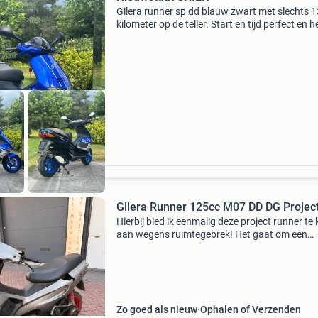
Gilera runner sp dd blauw zwart met slechts 
kilometer op de teller. Start en tijd perfect en h
een topsnelheid van 60 km/h. Vraagprijs incl d
papieren 2575,- invoeren naar nederlands ke
Gilera Runner 125cc M07 DD DG Projec
Hierbij bied ik eenmalig deze project runner te
aan wegens ruimtegebrek! Het gaat om een
opknap runner m07 dd dg met griekse
invoerpapieren voor a1 kenteken. Wat je ziet i
je krijgt! Als die
Zo goed als nieuw
Ophalen of Verzenden