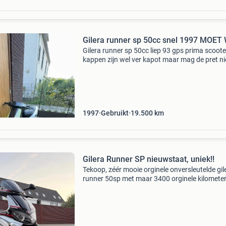
Gilera runner sp 50cc snel 1997 MOET
Gilera runner sp 50cc liep 93 gps prima scoote
kappen zijn wel ver kapot maar mag de pret ni
bederven geen 123 voorrem kabel geklapt con
slot zit er niet in ben dat klipje kwijt contact zit
1997
Gebruikt
19.500
km
Gilera Runner SP nieuwstaat, uniek!!
Tekoop, zéér mooie orginele onversleutelde gil
runner 50sp met maar 3400 orginele kilometer
Uitvoering : special series ( is in beperkte opla
gebouwd uniek dus ) deze gilera runner is voll