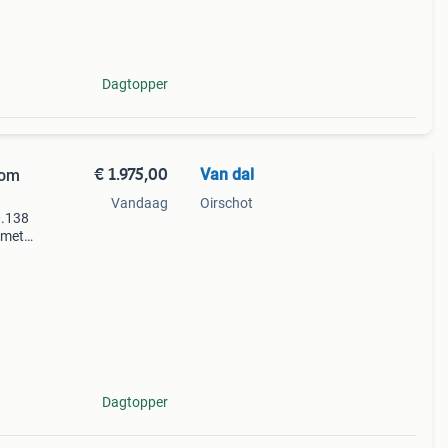
de
Dagtopper
€ 1.975,00
Van dal
rom
Vandaag
Oirschot
0.138
 met
 behor
Dagtopper