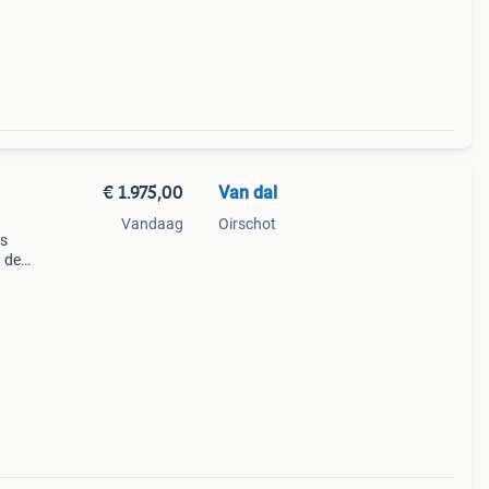
€ 1.975,00
Van dal
Vandaag
Oirschot
ts
n de
 met
r s