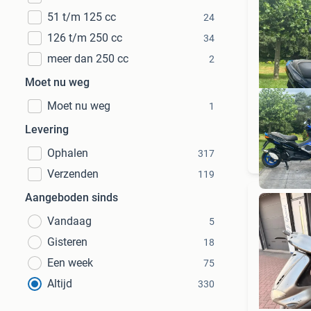
51 t/m 125 cc
24
126 t/m 250 cc
34
meer dan 250 cc
2
Moet nu weg
Moet nu weg
1
Levering
Ophalen
317
Verzenden
119
Aangeboden sinds
Vandaag
5
Gisteren
18
Een week
75
Altijd
330