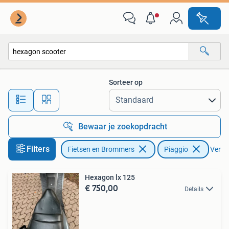
Scooters | Piaggio
Sorteer op
Alle afstanden…
Bewaar je zoekopdracht
Filters
Fietsen en Brommers
Piaggio
Verwij
Hexagon lx 125
€ 750,00
Details