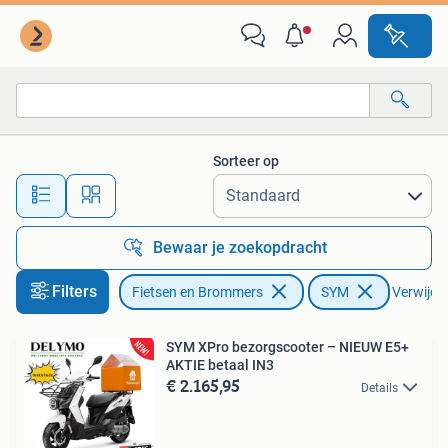
Scooters | SYM
Sorteer op
Alle afstanden…
Bewaar je zoekopdracht
Filters
Fietsen en Brommers
SYM
Verwijder
SYM XPro bezorgscooter – NIEUW E5+
AKTIE betaal IN3
€ 2.165,95
Details