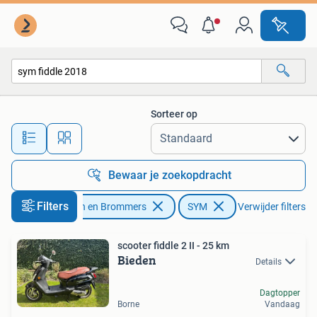
Scooters | SYM
Sorteer op
Alle afstanden…
Bewaar je zoekopdracht
Filters
Fietsen en Brommers
SYM
Verwijder filters
scooter fiddle 2 II - 25 km
Bieden
Details
Dagtopper
Borne
Vandaag