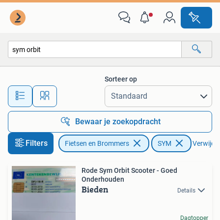
Scooters | SYM
Sorteer op
Alle afstanden…
Bewaar je zoekopdracht
Filters
Fietsen en Brommers
SYM
Verwijder
Rode Sym Orbit Scooter - Goed
Onderhouden
Bieden
Details
Dagtopper