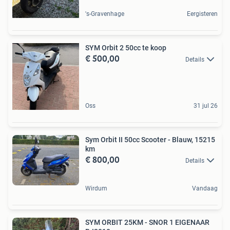
's-Gravenhage
Eergisteren
SYM Orbit 2 50cc te koop
€ 500,00
Details
Oss
31 jul 26
Sym Orbit II 50cc Scooter - Blauw, 15215
km
€ 800,00
Details
Wirdum
Vandaag
SYM ORBIT 25KM - SNOR 1 EIGENAAR