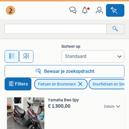
Snorfietsen en Snorscooters
Sorteer op
Alle afstanden…
Bewaar je zoekopdracht
Filters
Fietsen en Brommers
Snorfietsen en Snor
Yamaha Bws Spy
€ 1.300,00
Details