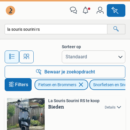
Snorfietsen en Snorscooters
Sorteer op
Alle afstanden…
Bewaar je zoekopdracht
Filters
Fietsen en Brommers
Snorfietsen en Snor
La Souris Sourini RS te koop
Bieden
Details