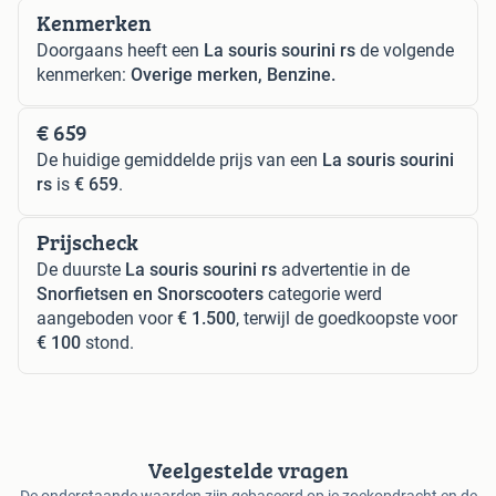
Kenmerken
Doorgaans heeft een
La souris sourini rs
de volgende
kenmerken:
Overige merken, Benzine.
€ 659
De huidige gemiddelde prijs van een
La souris sourini
rs
is
€ 659
.
Prijscheck
De duurste
La souris sourini rs
advertentie in de
Snorfietsen en Snorscooters
categorie werd
aangeboden voor
€ 1.500
, terwijl de goedkoopste voor
€ 100
stond.
Veelgestelde vragen
De onderstaande waarden zijn gebaseerd op je zoekopdracht en de