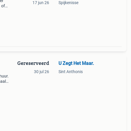
ver
17 jun 26
Spijkenisse
 of
Gereserveerd
U Zegt Het Maar.
30 jul 26
Sint Anthonis
huur.
maal
weinig