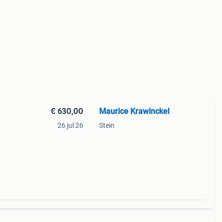
€ 630,00
Maurice Krawinckel
26 jul 26
Stein