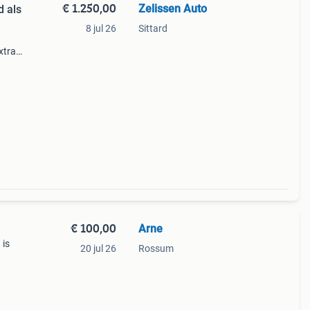
€ 1.250,00
Zelissen Auto
d als
8 jul 26
Sittard
xtra
aal
Wordt
€ 100,00
Arne
 is
20 jul 26
Rossum