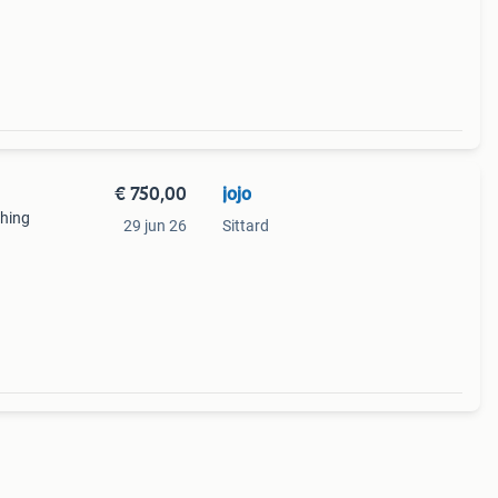
€ 750,00
jojo
shing
29 jun 26
Sittard