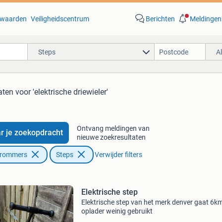
waarden
Veiligheidscentrum
Berichten
Meldingen
Steps
A
aten
voor 'elektrische driewieler'
Ontvang meldingen van
r je zoekopdracht
nieuwe zoekresultaten
Brommers
Steps
Verwijder filters
Elektrische step
Elektrische step van het merk denver gaat 6k
oplader weinig gebruikt