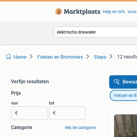
Help en info
Voor
12 result
Home
Fietsen en Brommers
Steps
Verfijn resultaten
Bewaa
Prijs
Fietsen en 
van
tot
€
€
Categorie
Wis de categorie