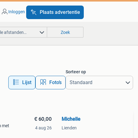
Inloggen
Plaats advertentie
lle afstanden…
Zoek
Sorteer op
Lijst
Foto’s
€ 60,00
Michelle
m met
4 aug 26
Lienden