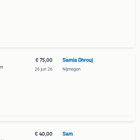
eze
te
€ 75,00
Samia Dhrouj
en
26 jun 26
Nijmegen
€ 40,00
Sam