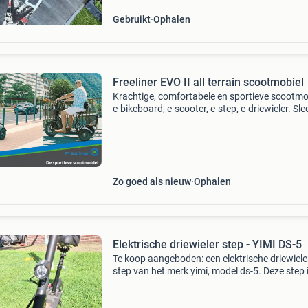
Gebruikt
Ophalen
Freeliner EVO II all terrain scootmobiel
Krachtige, comfortabele en sportieve scootmob
e-bikeboard, e-scooter, e-step, e-driewieler. Sle
1859 km gereden accu&#39;s 100% nieuwprij
€7200 zeer complete uitvoering, o.a.: 2 X 2
Zo goed als nieuw
Ophalen
Elektrische driewieler step - YIMI DS-5
Te koop aangeboden: een elektrische driewiele
step van het merk yimi, model ds-5. Deze step 
ideaal voor korte afstanden en biedt extra stabi
dankzij de drie wielen. Helaas mag ik deze ste