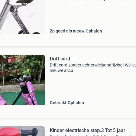
scootmobiel met stoel. Scootmobiel te koop d
scootmobiel werkt perfect en is zeer makkelijk 
vervoeren. Hij past
Zo goed als nieuw
Ophalen
Drift card
Drift card zonder achterwielaandrijving! Wel e
nieuwe accu
Gebruikt
Ophalen
Kinder electrische step.3 Tot 5 jaar