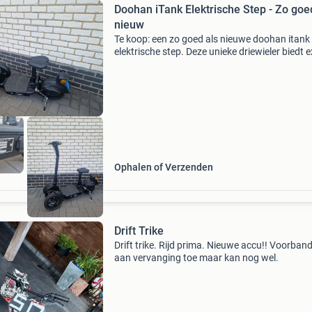
Doohan iTank Elektrische Step - Zo goe
nieuw
Te koop: een zo goed als nieuwe doohan itank
elektrische step. Deze unieke driewieler biedt e
stabiliteit en een comfortabele rijervaring. Ide
voor woon-werkverkeer of recreatieve ritjes. 
Ophalen of Verzenden
Drift Trike
Drift trike. Rijd prima. Nieuwe accu!! Voorband
aan vervanging toe maar kan nog wel.