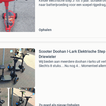
Kinder electrische step.3 Tot 5 jaar. Schakel o
naar batterijvoeding voor een soepel rijgedrag,
schakel over naar trapvoeding om op een
traditionele driewieler te rijden.
Ophalen
Scooter Doohan I-Lark Elektrische Step
Driewieler
Wij bieden aan meerdere doohan i-larks uit ver
Slechts 8 stuks....Nu nog 4... Momenteel alle
gereserveerd tot einde van deze week... Zeer 
kilometers gelopen; 3 tot 480 km. Nieuwprijs:
Zo goed als nieuw
Ophalen