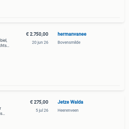
€ 2.750,00
hermanvanee
iel,
20 jun 26
Bovensmilde
chts
s
€ 275,00
Jetze Walda
r
5 jul 26
Heerenveen
is
liteit
p n