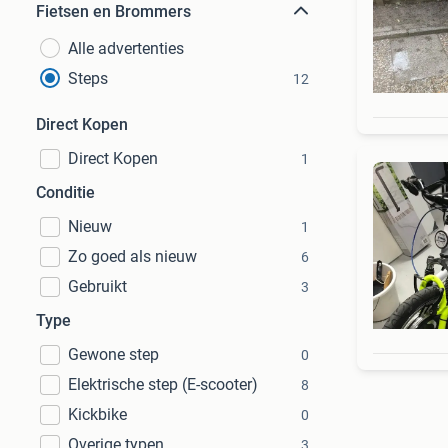
Fietsen en Brommers
Alle advertenties
Steps
12
Direct Kopen
Direct Kopen
1
Conditie
Nieuw
1
Zo goed als nieuw
6
Gebruikt
3
Type
Gewone step
0
Elektrische step (E-scooter)
8
Kickbike
0
Overige typen
3