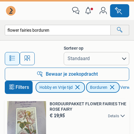
Borduren en Borduurmachines
Sorteer op
Alle afstanden…
Bewaar je zoekopdracht
Filters
Hobby en Vrije tijd
Borduren
Verwijde
BORDUURPAKKET FLOWER FAIRIES THE
ROSE FAIRY
€ 19,95
Details