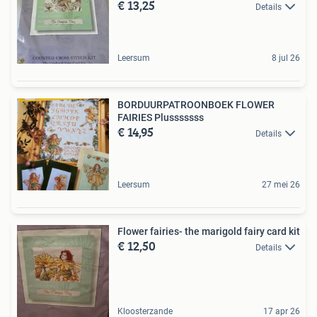
€ 13,25
Details
Leersum
8 jul 26
BORDUURPATROONBOEK FLOWER
FAIRIES Plusssssss
€ 14,95
Details
Leersum
27 mei 26
Flower fairies- the marigold fairy card kit
€ 12,50
Details
Kloosterzande
17 apr 26