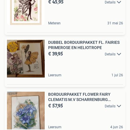
€ 45,95
Details
Meteren
31 mei 26
DUBBEL BORDUURPAKKET FL. FAIRIES
PRIMEROSE EN HELIOTROPE
€ 39,95
Details
Leersum
1 jul 26
BORDUURPAKKET FLOWER FAIRY
CLEMATIS M.V SCHARRENBURG
€ 57,95
LANARTE
Details
Leersum
4 jun 26