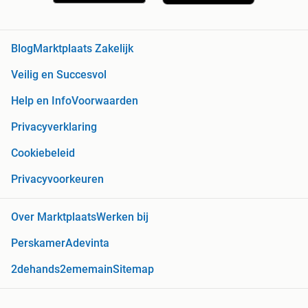
Blog
Marktplaats Zakelijk
Veilig en Succesvol
Help en Info
Voorwaarden
Privacyverklaring
Cookiebeleid
Privacyvoorkeuren
Over Marktplaats
Werken bij
Perskamer
Adevinta
2dehands
2ememain
Sitemap