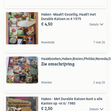
Haken -Maak't Gezellig, Haak't met
Durable Katoen nr.4 1979
€ 4,50
Details
Naaldwijk
7 mei 26
Haakboeken,Haken,Breien,Phildar,Neveda,D
Zie omschrijving
Wierden
2 aug 26
Haken - Met Durable Katoen kunt u alle
Kanten op -nr.6/ 1980
€ 2,50
Details