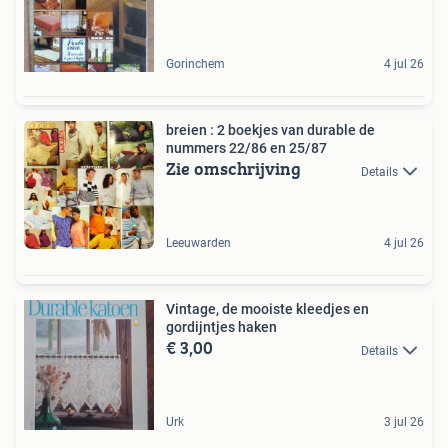
Gorinchem
4 jul 26
breien : 2 boekjes van durable de
nummers 22/86 en 25/87
Zie omschrijving
Details
Leeuwarden
4 jul 26
Vintage, de mooiste kleedjes en
gordijntjes haken
€ 3,00
Details
Urk
3 jul 26