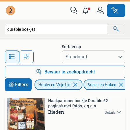
Breien en Haken
Sorteer op
Alle afstanden…
Bewaar je zoekopdracht
Filters
Hobby en Vrije tijd
Breien en Haken
Haakpatronenboekje Durable 62
pagina's met foto's, z.g.a.n.
Bieden
Details