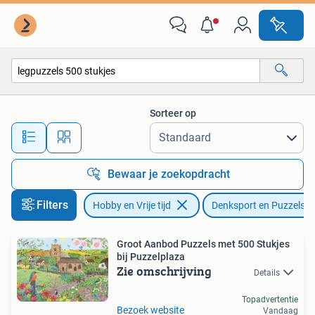
Denksport en Puzzels
Sorteer op
Alle afstanden…
Bewaar je zoekopdracht
Filters
Hobby en Vrije tijd
Denksport en Puzzels
Groot Aanbod Puzzels met 500 Stukjes
bij Puzzelplaza
Zie omschrijving
Details
Topadvertentie
Bezoek website
Vandaag