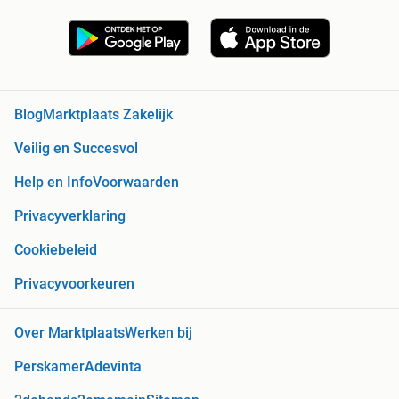
Blog
Marktplaats Zakelijk
Veilig en Succesvol
Help en Info
Voorwaarden
Privacyverklaring
Cookiebeleid
Privacyvoorkeuren
Over Marktplaats
Werken bij
Perskamer
Adevinta