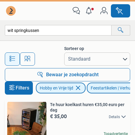
Feestartikelen | Verhuur
Sorteer op
Alle afstanden…
Bewaar je zoekopdracht
Filters
Hobby en Vrije tijd
Feestartikelen | Verhuur
Te huur koelkast huren €35,00 euro per
dag
€ 35,00
Details
Topadvertentie