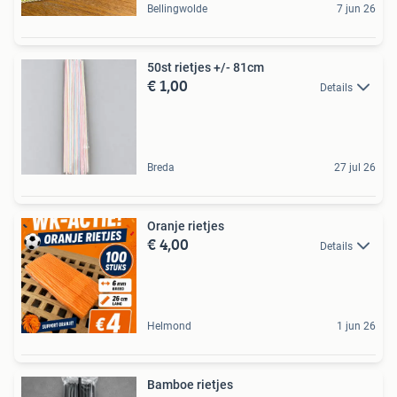
Bellingwolde
7 jun 26
50st rietjes +/- 81cm
€ 1,00
Details
Breda
27 jul 26
Oranje rietjes
€ 4,00
Details
Helmond
1 jun 26
Bamboe rietjes