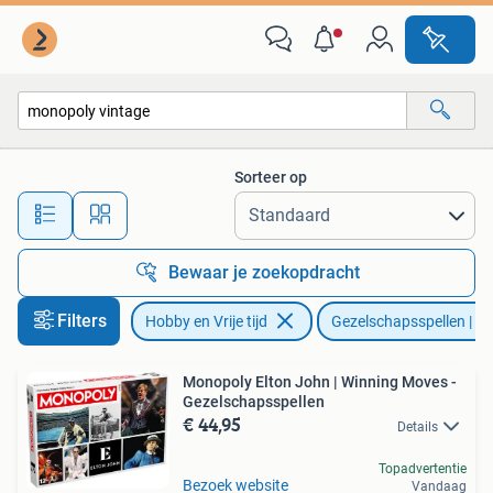
Gezelschapsspellen | Bordspellen
Sorteer op
Alle afstanden…
Bewaar je zoekopdracht
Filters
Hobby en Vrije tijd
Gezelschapsspellen | Bo
Monopoly Elton John | Winning Moves -
Gezelschapsspellen
€ 44,95
Details
Topadvertentie
Bezoek website
Vandaag