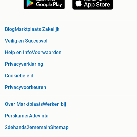
Blog
Marktplaats Zakelijk
Veilig en Succesvol
Help en Info
Voorwaarden
Privacyverklaring
Cookiebeleid
Privacyvoorkeuren
Over Marktplaats
Werken bij
Perskamer
Adevinta
2dehands
2ememain
Sitemap