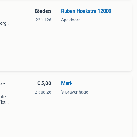
Bieden
Ruben Hoekstra 12009
22 jul 26
Apeldoorn
zorgt
den.
€ 5,00
Mark
e -
2 aug 26
's-Gravenhage
nter
let’s