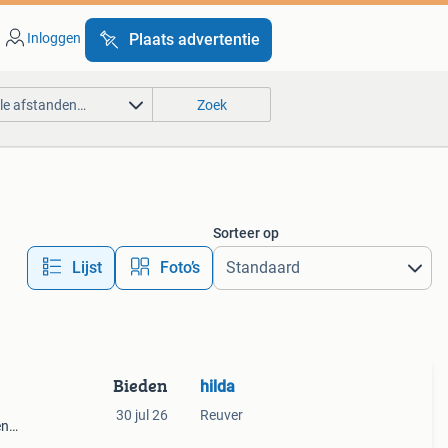
Inloggen
Plaats advertentie
lle afstanden…
Zoek
Sorteer op
Lijst
Foto’s
Bieden
hilda
30 jul 26
Reuver
en
 de