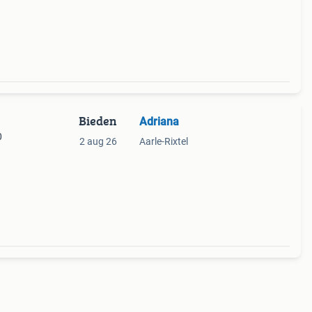
Bieden
Adriana
0
2 aug 26
Aarle-Rixtel
ng