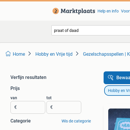
Help en info
Voor
Home
Hobby en Vrije tijd
Gezelschapsspellen | K
Verfijn resultaten
Bewaa
Prijs
Hobby en Vrij
van
tot
€
€
Categorie
Wis de categorie