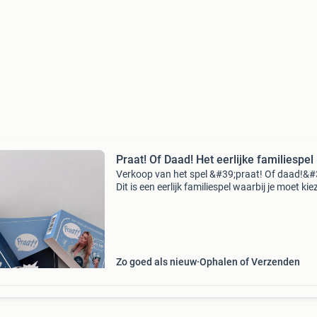
Praat! Of Daad! Het eerlijke familiespel
Verkoop van het spel &#39;praat! Of daad!&#
Dit is een eerlijk familiespel waarbij je moet kie
tussen een vraag beantwoorden of een opdra
uitvoeren. Het spel is zo goed als nieuw en
Zo goed als nieuw
Ophalen of Verzenden