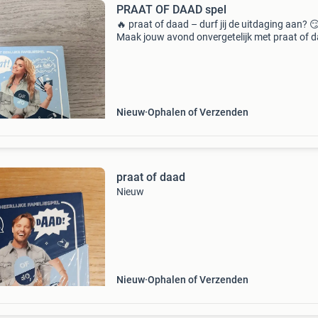
PRAAT OF DAAD spel
🔥 praat of daad – durf jij de uitdaging aan? 
Maak jouw avond onvergetelijk met praat of 
Of je nu met vrienden, je partner of op een fees
bent: lachen, spanning en verrassende opdra
z
Nieuw
Ophalen of Verzenden
praat of daad
Nieuw
Nieuw
Ophalen of Verzenden