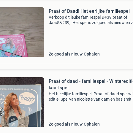
Praat of Daad! Het eerlijke familiespel
Verkoop dit leuke familiespel &#39;praat of
daad!&#39;. Het spel is zo goed als nieuw en 
voor hilarische momenten met familie en vrien
Durf jij de uitdaging aan?
Zo goed als nieuw
Ophalen
Praat of daad - familiespel - Winterediti
kaartspel
Het heerlijke familiespel. Praat of daad spel wi
editie. Spel van nicolette van dam en bas smit “
talk”. Familie spel praat of daad spel. Spel van
nicolette van dam en bas smit “let’s talk”.s
Zo goed als nieuw
Ophalen