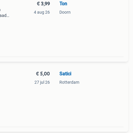
€ 3,99
Ton

4 aug 26
Doorn
daad!
tje
chten
€ 5,00
Satici
27 jul 26
Rotterdam