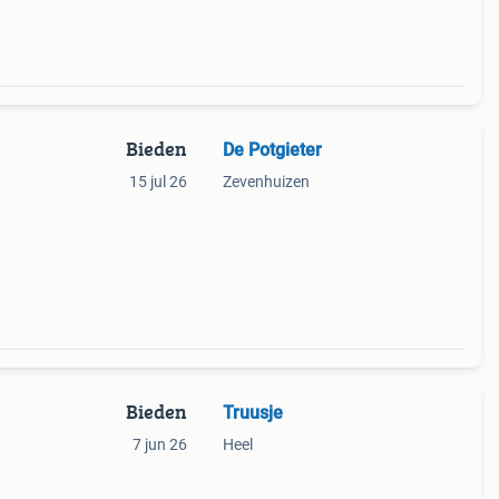
Bieden
De Potgieter
15 jul 26
Zevenhuizen
Bieden
Truusje
7 jun 26
Heel