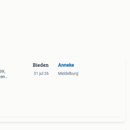
Bieden
Anneke
39;.
31 jul 26
Middelburg
zen
cht