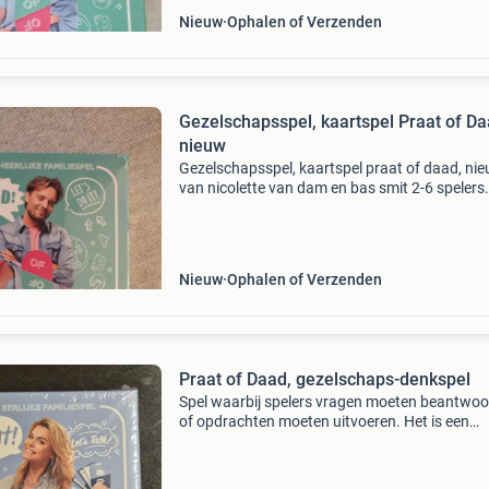
Nieuw
Ophalen of Verzenden
Gezelschapsspel, kaartspel Praat of Da
nieuw
Gezelschapsspel, kaartspel praat of daad, ni
van nicolette van dam en bas smit 2-6 spelers
vanaf 6 jaar
Nieuw
Ophalen of Verzenden
Praat of Daad, gezelschaps-denkspel
Spel waarbij spelers vragen moeten beantwo
of opdrachten moeten uitvoeren. Het is een
kaartspel waarbij je kunt kiezen tussen een "pr
kaart waarop je een vraag moet beantwoorden