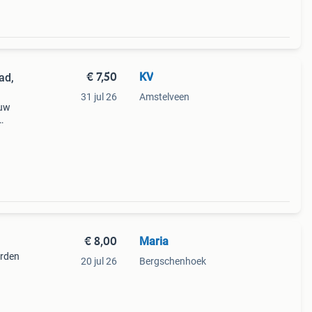
€ 7,50
KV
ad,
31 jul 26
Amstelveen
euw
€ 8,00
Maria
orden
20 jul 26
Bergschenhoek
aat"
, of