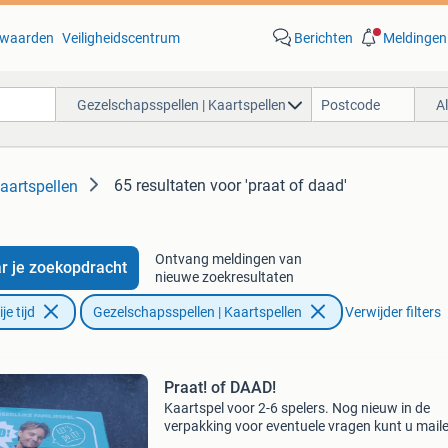
waarden
Veiligheidscentrum
Berichten
Meldingen
Gezelschapsspellen | Kaartspellen
A
65 resultaten
voor 'praat of daad'
aartspellen
Ontvang meldingen van
r je zoekopdracht
nieuwe zoekresultaten
e tijd
Gezelschapsspellen | Kaartspellen
Verwijder filters
Praat! of DAAD!
Kaartspel voor 2-6 spelers. Nog nieuw in de
verpakking voor eventuele vragen kunt u mail
verzenden op eigen risico verzendkosten voor