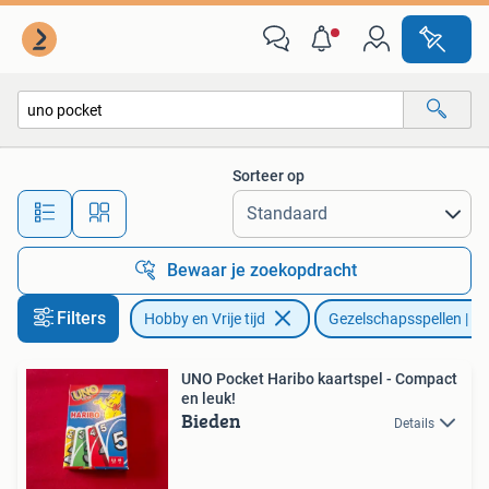
Gezelschapsspellen | Kaartspellen
Sorteer op
Alle afstanden…
Bewaar je zoekopdracht
Filters
Hobby en Vrije tijd
Gezelschapsspellen | Ka
UNO Pocket Haribo kaartspel - Compact
en leuk!
Bieden
Details