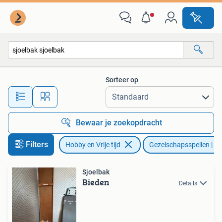
Gezelschapsspellen | Overige
Sorteer op
Alle afstanden…
Bewaar je zoekopdracht
Filters
Hobby en Vrije tijd
Gezelschapsspellen | Ov
Sjoelbak
Bieden
Details