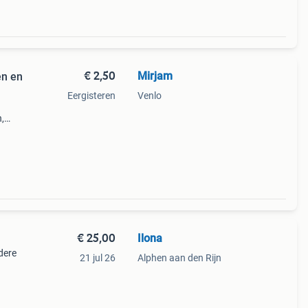
€ 2,50
Mirjam
en en
Eergisteren
Venlo
,
aal,
€ 25,00
Ilona
dere
21 jul 26
Alphen aan den Rijn