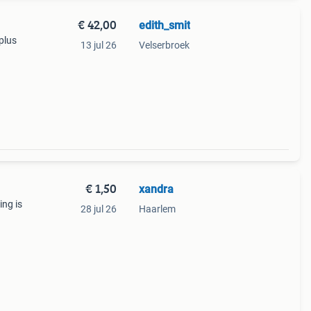
€ 42,00
edith_smit
plus
13 jul 26
Velserbroek
€ 1,50
xandra
ing is
28 jul 26
Haarlem