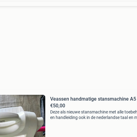
Veassen handmatige stansmachine A5
€50,00
Deze als nieuwe stansmachine met alle toebe
en handleiding ook in de nederlandse taal en 
foto, s voor € 50,00 ophalen kan in dordrecht 
duidelijke afspraak dag en tijd. Exclusief verze