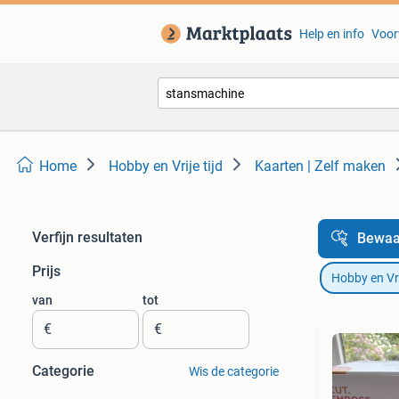
Help en info
Voor
Home
Hobby en Vrije tijd
Kaarten | Zelf maken
Verfijn resultaten
Bewaa
Prijs
Hobby en Vrij
van
tot
€
€
Categorie
Wis de categorie