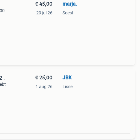
€ 45,00
marja.
,00
29 jul 26
Soest
€ 25,00
JBK
2 .
hebt
1 aug 26
Lisse
en.