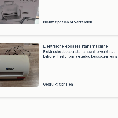
machine en betterpress te kopen. Maar toch 
gezien en i
Nieuw
Ophalen of Verzenden
Elektrische ebosser stansmachine
Elektrische ebosser stansmachine werkt naar
behoren heeft normale gebruikerssporen en is
vergeeld door de zon met extra een nieuwe a p
en metalen plaat alleen ophalen
Gebruikt
Ophalen