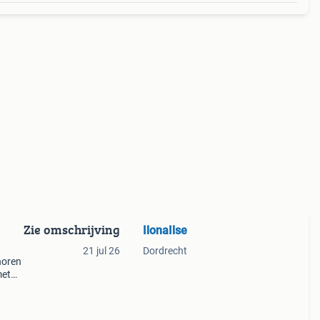
Zie omschrijving
IlonaIlse
21 jul 26
Dordrecht
horen
met
na