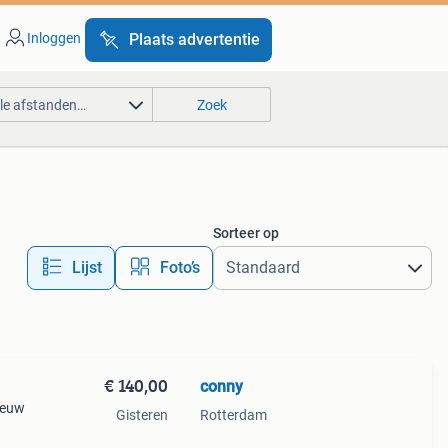
Inloggen
Plaats advertentie
lle afstanden…
Zoek
Sorteer op
Lijst
Foto’s
€ 140,00
conny
ieuw
Gisteren
Rotterdam
er