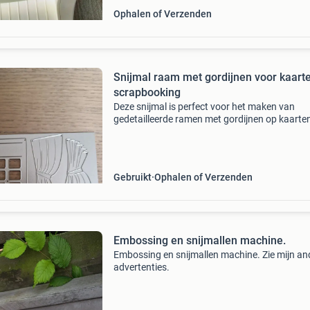
Ophalen of Verzenden
Snijmal raam met gordijnen voor kaart
scrapbooking
Deze snijmal is perfect voor het maken van
gedetailleerde ramen met gordijnen op kaarten
scrapbookpagina&#39;s en andere
knutselprojecten. Gemaakt van duurzaam met
ideaal voor gebruik met een
Gebruikt
Ophalen of Verzenden
Embossing en snijmallen machine.
Embossing en snijmallen machine. Zie mijn an
advertenties.