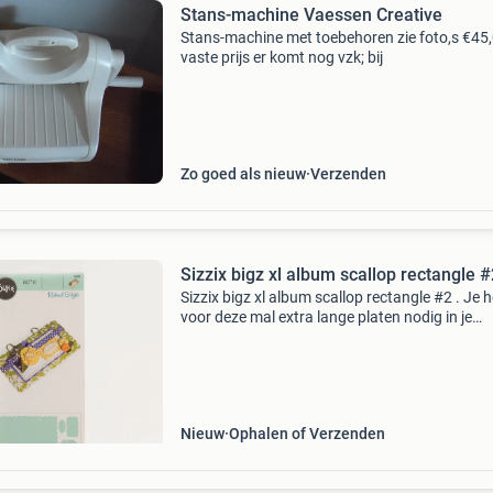
Stans-machine Vaessen Creative
Stans-machine met toebehoren zie foto,s €45
vaste prijs er komt nog vzk; bij
Zo goed als nieuw
Verzenden
Sizzix bigz xl album scallop rectangle #
Sizzix bigz xl album scallop rectangle #2 . Je 
voor deze mal extra lange platen nodig in je
stansmachine. 25 Euro exclusief verzendkost
Nieuw
Ophalen of Verzenden