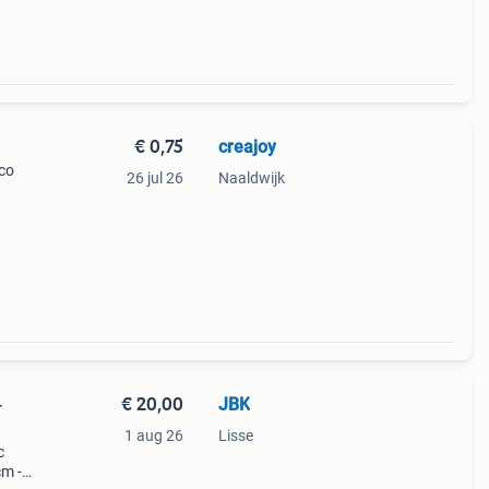
€ 0,75
creajoy
ico
26 jul 26
Naaldwijk
€ 20,00
JBK
-
1 aug 26
Lisse
c
cm -