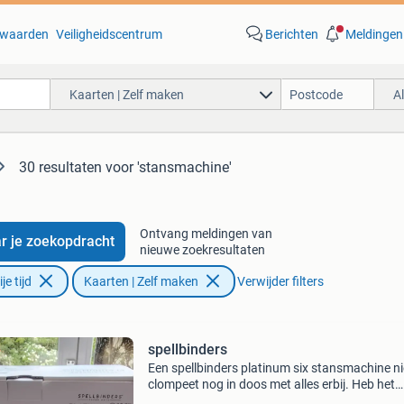
waarden
Veiligheidscentrum
Berichten
Meldingen
Kaarten | Zelf maken
A
30 resultaten
voor 'stansmachine'
Ontvang meldingen van
r je zoekopdracht
nieuwe zoekresultaten
e tijd
Kaarten | Zelf maken
Verwijder filters
spellbinders
Een spellbinders platinum six stansmachine n
clompeet nog in doos met alles erbij. Heb het
gekocht op beurs met de gedachte een glimm