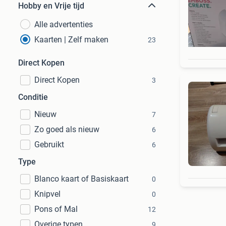
Hobby en Vrije tijd
Alle advertenties
Kaarten | Zelf maken
23
Direct Kopen
Direct Kopen
3
Conditie
Nieuw
7
Zo goed als nieuw
6
Gebruikt
6
Type
Blanco kaart of Basiskaart
0
Knipvel
0
Pons of Mal
12
Overige typen
9