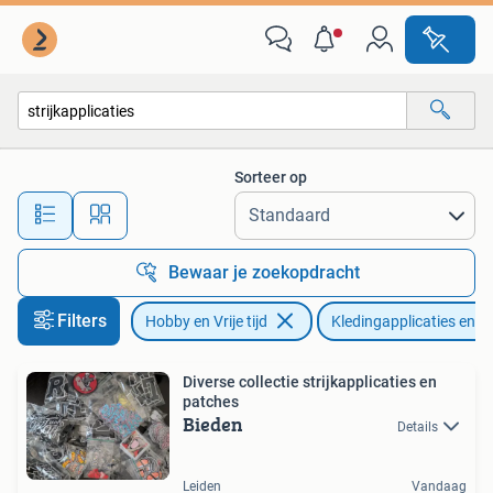
Kledingapplicaties en Hotfix
Sorteer op
Alle afstanden…
Bewaar je zoekopdracht
Filters
Hobby en Vrije tijd
Kledingapplicaties en H
Diverse collectie strijkapplicaties en
patches
Bieden
Details
Leiden
Vandaag