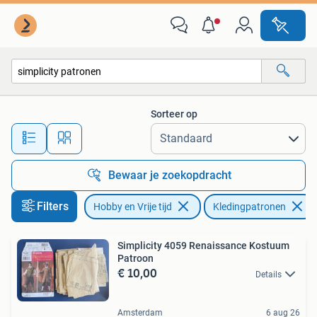
Kledingpatronen
Sorteer op
Alle afstanden…
Bewaar je zoekopdracht
Filters
Hobby en Vrije tijd
Kledingpatronen
Simplicity 4059 Renaissance Kostuum
Patroon
€ 10,00
Details
Amsterdam
6 aug 26