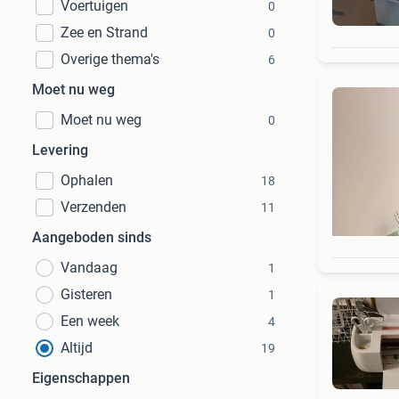
Voertuigen
0
Zee en Strand
0
Overige thema's
6
Moet nu weg
Moet nu weg
0
Levering
Ophalen
18
Verzenden
11
Aangeboden sinds
Vandaag
1
Gisteren
1
Een week
4
Altijd
19
Eigenschappen