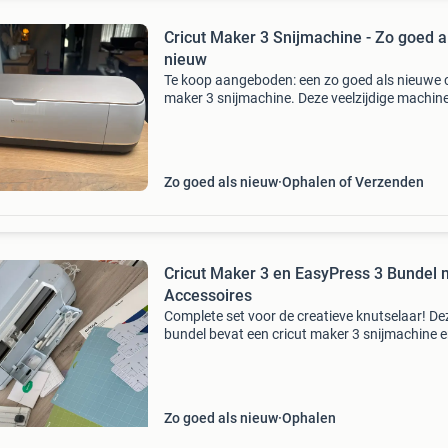
Cricut Maker 3 Snijmachine - Zo goed a
nieuw
Te koop aangeboden: een zo goed als nieuwe c
maker 3 snijmachine. Deze veelzijdige machine
perfect voor al je knutselprojecten, van papier
vinyl tot stof en leer. De machine is slechts een
Zo goed als nieuw
Ophalen of Verzenden
Cricut Maker 3 en EasyPress 3 Bundel 
Accessoires
Complete set voor de creatieve knutselaar! De
bundel bevat een cricut maker 3 snijmachine 
cricut easypress 2 hittepers, beide in uitsteke
staat. De set komt met diverse accessoires zo
Zo goed als nieuw
Ophalen