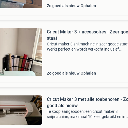
Zo goed als nieuw
Ophalen
Cricut Maker 3 + accessoires | Zeer go
staat
Cricut maker 3 snijmachine in zeer goede staa
Werkt perfect en wordt verkocht inclusief
stroomadapter, kabels en enkele materialen z
op de foto’s. Ideaal voor het maken van sticker
kaarten, vi
Zo goed als nieuw
Ophalen
Cricut Maker 3 met alle toebehoren - Z
goed als nieuw
Te koop aangeboden: een cricut maker 3
snijmachine, maximaal 10 keer gebruikt en in
uitstekende staat. Deze machine komt met all
originele toebehoren, inclusief diverse snijmat