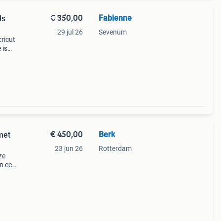
€ 350,00
Fabienne
ls
29 jul 26
Sevenum
ricut
 is
 en
€ 450,00
Berk
met
23 jun 26
Rotterdam
ze
en een
nde
als s