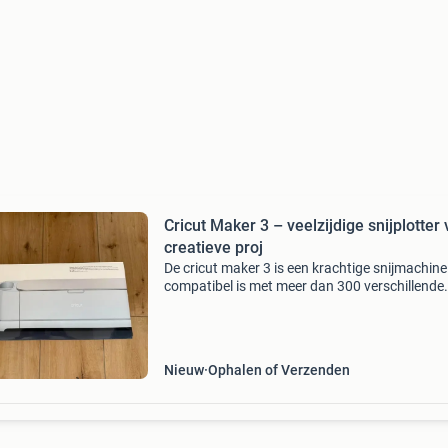
Cricut Maker 3 – veelzijdige snijplotter
creatieve proj
De cricut maker 3 is een krachtige snijmachine
compatibel is met meer dan 300 verschillende
materialen, zoals vinyl, karton, leer en hout. D
de precieze snijtechnologie zijn ook de fijnste 
Nieuw
Ophalen of Verzenden