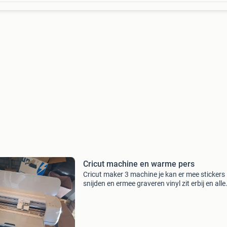
Cricut machine en warme pers
Cricut maker 3 machine je kan er mee stickers
snijden en ermee graveren vinyl zit erbij en alle
andere spullen en een warmte pers voor mokk
bedrukken met gekleurde mokken alle toebeh
zit gewo