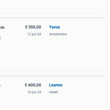
€ 350,00
Yavuz
ede
12 jun 26
Amsterdam
t.
oals
s,
€ 600,00
Leanne
o
16 jun 26
Hedel
e
ten,