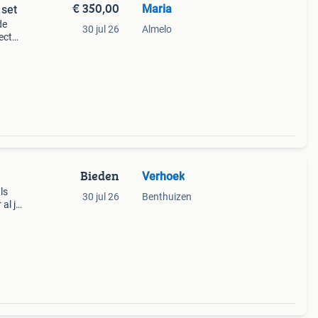
€ 350,00
Maria
 set
de
30 jul 26
Almelo
ect
n
Bieden
Verhoek
ls
30 jul 26
Benthuizen
al je
wer