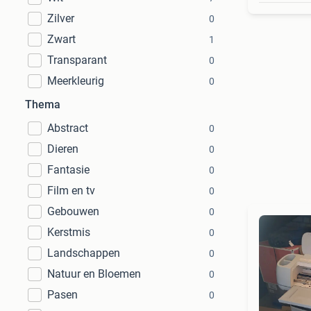
Zilver
0
Zwart
1
Transparant
0
Meerkleurig
0
Thema
Abstract
0
Dieren
0
Fantasie
0
Film en tv
0
Gebouwen
0
Kerstmis
0
Landschappen
0
Natuur en Bloemen
0
Pasen
0