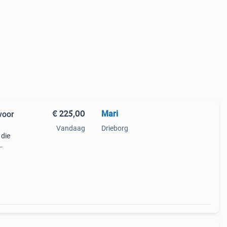
€ 225,00
Mari
 voor
Vandaag
Drieborg
 die
ankzij
o