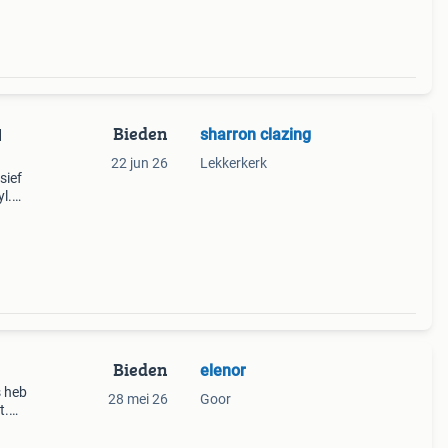
Bieden
sharron clazing
l
22 jun 26
Lekkerkerk
sief
l.
.
te gaa
Bieden
elenor
s heb
28 mei 26
Goor
t.
k van