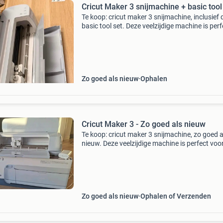
Cricut Maker 3 snijmachine + basic tool
Te koop: cricut maker 3 snijmachine, inclusief 
basic tool set. Deze veelzijdige machine is perf
voor al je knutselprojecten, van het snijden va
papier tot stof en leer. De machine is in uitstek
Zo goed als nieuw
Ophalen
Cricut Maker 3 - Zo goed als nieuw
Te koop: cricut maker 3 snijmachine, zo goed a
nieuw. Deze veelzijdige machine is perfect voor 
knutselprojecten, van papier tot stof en meer.
Slechts een paar keer gebruikt ivm bruiloft en 
Zo goed als nieuw
Ophalen of Verzenden