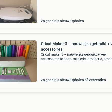
smart iron-on. Ook diverse gereedschappen e
snijmatten
Zo goed als nieuw
Ophalen
Cricut Maker 3 – nauwelijks gebruikt + 
accessoires
Cricut maker 3 – nauwelijks gebruikt + veel
accessoires te koop: mijn cricut maker 3, omda
hem uiteindelijk veel minder heb gebruikt dan
verwacht. Als de machine 10 keer gebruikt is, i
veel.
Zo goed als nieuw
Ophalen of Verzenden