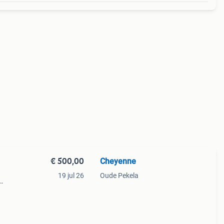
€ 500,00
Cheyenne
19 jul 26
Oude Pekela
en te
oren