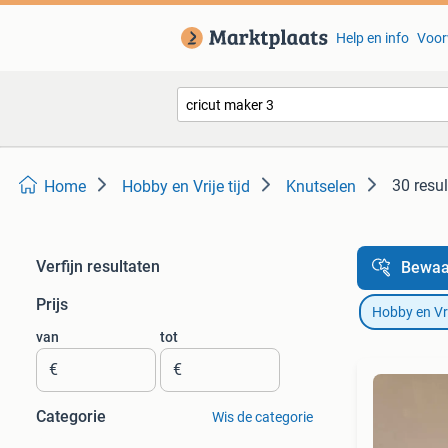
Help en info
Voor
30 resu
Home
Hobby en Vrije tijd
Knutselen
Verfijn resultaten
Bewaa
Prijs
Hobby en Vrij
van
tot
€
€
Categorie
Wis de categorie