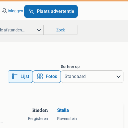
Inloggen
Plaats advertentie
lle afstanden…
Zoek
Sorteer op
Lijst
Foto’s
Bieden
Stella
Eergisteren
Ravenstein
n
l en