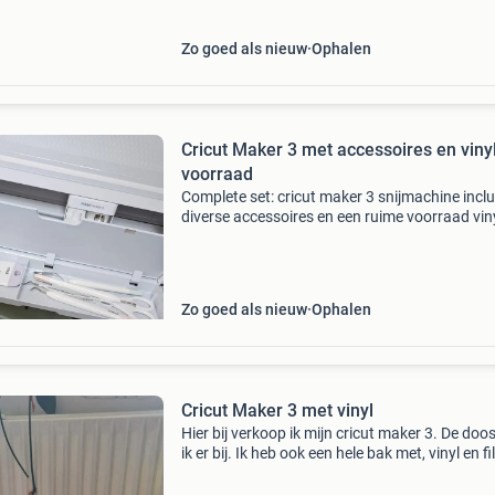
vinylrollen (o.a.
Zo goed als nieuw
Ophalen
Cricut Maker 3 met accessoires en viny
voorraad
Complete set: cricut maker 3 snijmachine inclu
diverse accessoires en een ruime voorraad viny
Ideaal voor de startende of ervaren knutselaar
Alles wat je nodig hebt om direct aan de slag 
Zo goed als nieuw
Ophalen
Cricut Maker 3 met vinyl
Hier bij verkoop ik mijn cricut maker 3. De doo
ik er bij. Ik heb ook een hele bak met, vinyl en fil
Ook een kleine strijkijzer erbij, dit is de na maa
de cricut. Je kan meteen beginnen me