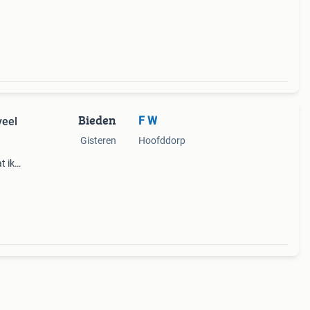
n
Bieden
F W
veel
Gisteren
Hoofddorp
t ik
s het