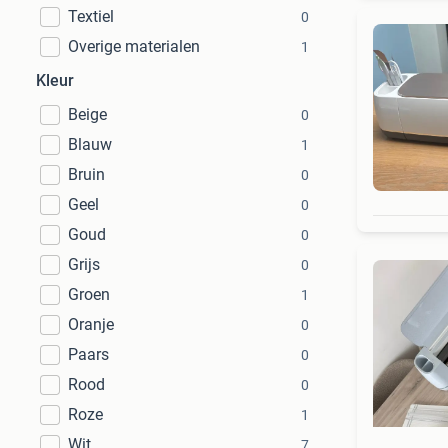
Textiel
0
Overige materialen
1
Kleur
Beige
0
Blauw
1
Bruin
0
Geel
0
Goud
0
Grijs
0
Groen
1
Oranje
0
Paars
0
Rood
0
Roze
1
Wit
7