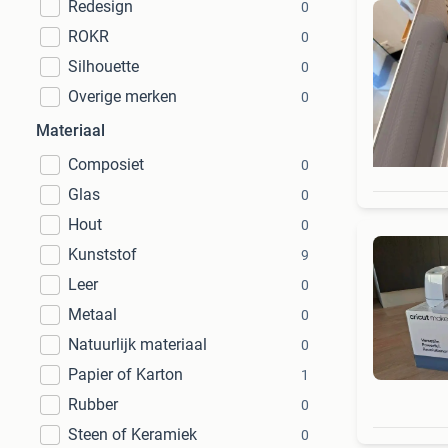
Redesign
0
ROKR
0
Silhouette
0
Overige merken
0
Materiaal
Composiet
0
Glas
0
Hout
0
Kunststof
9
Leer
0
Metaal
0
Natuurlijk materiaal
0
Papier of Karton
1
Rubber
0
Steen of Keramiek
0