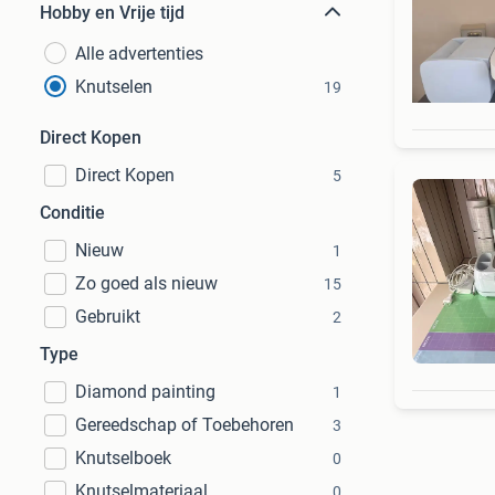
Hobby en Vrije tijd
Alle advertenties
Knutselen
19
Direct Kopen
Direct Kopen
5
Conditie
Nieuw
1
Zo goed als nieuw
15
Gebruikt
2
Type
Diamond painting
1
Gereedschap of Toebehoren
3
Knutselboek
0
Knutselmateriaal
0