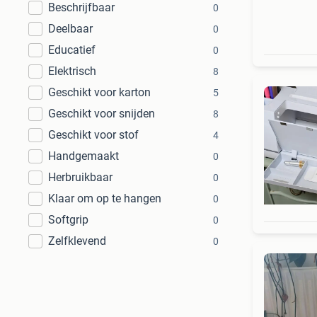
Beschrijfbaar
0
Deelbaar
0
Educatief
0
Elektrisch
8
Geschikt voor karton
5
Geschikt voor snijden
8
Geschikt voor stof
4
Handgemaakt
0
Herbruikbaar
0
Klaar om op te hangen
0
Softgrip
0
Zelfklevend
0