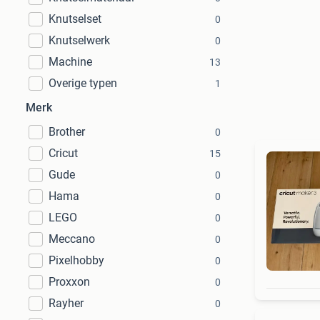
Knutselset
0
Knutselwerk
0
Machine
13
Overige typen
1
Merk
Brother
0
Cricut
15
Gude
0
Hama
0
LEGO
0
Meccano
0
Pixelhobby
0
Proxxon
0
Rayher
0