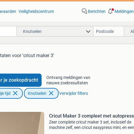
waarden
Veiligheidscentrum
Berichten
Meldingen
Knutselen
A
ltaten
voor 'cricut maker 3'
Ontvang meldingen van
r je zoekopdracht
nieuwe zoekresultaten
e tijd
Knutselen
Verwijder filters
Cricut Maker 3 compleet met autopress
Zeer complete cricut maker 3 set, inclusief de
machine zelf, een cricut easypress mini, en ee
grote hoeveelheid materialen zoals smart viny