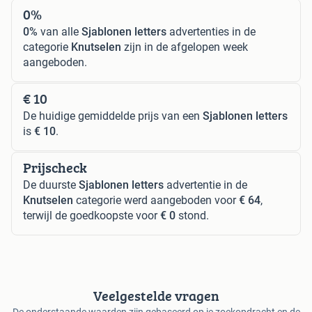
0%
0%
van alle
Sjablonen letters
advertenties in de
categorie
Knutselen
zijn in de afgelopen week
aangeboden.
€ 10
De huidige gemiddelde prijs van een
Sjablonen letters
is
€ 10
.
Prijscheck
De duurste
Sjablonen letters
advertentie in de
Knutselen
categorie werd aangeboden voor
€ 64
,
terwijl de goedkoopste voor
€ 0
stond.
Veelgestelde vragen
De onderstaande waarden zijn gebaseerd op je zoekopdracht en de