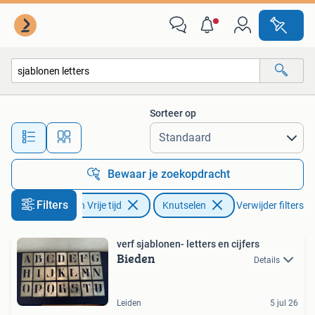
Knutselen
Sorteer op
Alle afstanden…
Bewaar je zoekopdracht
Filters
Hobby en Vrije tijd
Knutselen
Verwijder filters
verf sjablonen- letters en cijfers
Bieden
Details
Leiden
5 jul 26