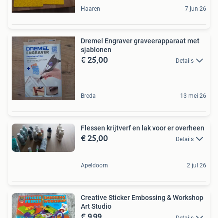
Haaren
7 jun 26
Dremel Engraver graveerapparaat met
sjablonen
€ 25,00
Details
Breda
13 mei 26
Flessen krijtverf en lak voor er overheen
€ 25,00
Details
Apeldoorn
2 jul 26
Creative Sticker Embossing & Workshop
Art Studio
€ 9,99
Details