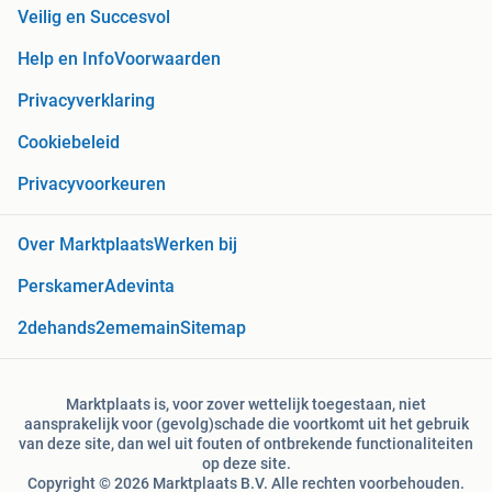
Veilig en Succesvol
Help en Info
Voorwaarden
Privacyverklaring
Cookiebeleid
Privacyvoorkeuren
Over Marktplaats
Werken bij
Perskamer
Adevinta
2dehands
2ememain
Sitemap
Marktplaats is, voor zover wettelijk toegestaan, niet
aansprakelijk voor (gevolg)schade die voortkomt uit het gebruik
van deze site, dan wel uit fouten of ontbrekende functionaliteiten
op deze site.
Copyright © 2026 Marktplaats B.V. Alle rechten voorbehouden.