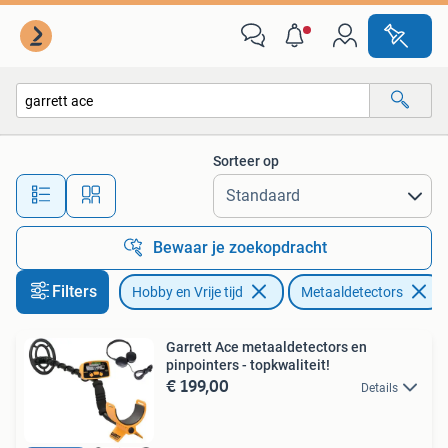
Metaaldetectors
Sorteer op
Alle afstanden…
Bewaar je zoekopdracht
Filters
Hobby en Vrije tijd
Metaaldetectors
Garrett Ace metaaldetectors en
pinpointers - topkwaliteit!
€ 199,00
Details