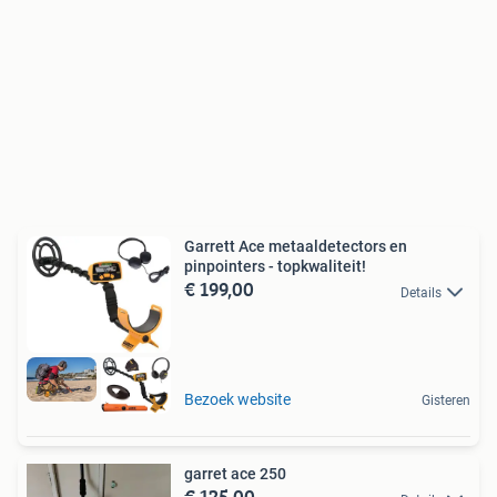
Garrett Ace metaaldetectors en
pinpointers - topkwaliteit!
€ 199,00
Details
Bezoek website
Gisteren
garret ace 250
€ 125,00