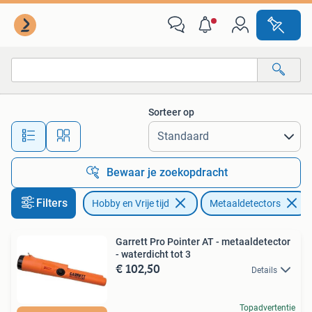
Metaaldetectors
Sorteer op
Alle afstanden…
Bewaar je zoekopdracht
Filters
Hobby en Vrije tijd
Metaaldetectors
Garrett Pro Pointer AT - metaaldetector
- waterdicht tot 3
€ 102,50
Details
Topadvertentie